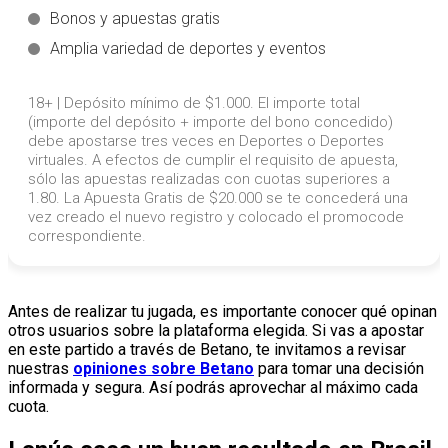
Antes de realizar tu jugada, es importante conocer qué opinan
otros usuarios sobre la plataforma elegida. Si vas a apostar
en este partido a través de Betano, te invitamos a revisar
nuestras
opiniones sobre Betano
para tomar una decisión
informada y segura. Así podrás aprovechar al máximo cada
cuota.