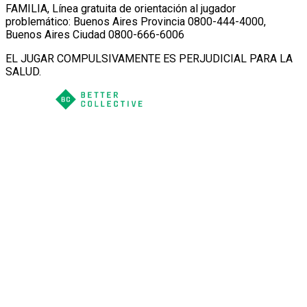
FAMILIA, Línea gratuita de orientación al jugador
problemático: Buenos Aires Provincia 0800-444-4000,
Buenos Aires Ciudad 0800-666-6006
EL JUGAR COMPULSIVAMENTE ES PERJUDICIAL PARA LA
SALUD.