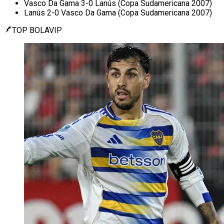
Vasco Da Gama 3-0 Lanús (Copa Sudamericana 2007)
Lanús 2-0 Vasco Da Gama (Copa Sudamericana 2007)
TOP BOLAVIP