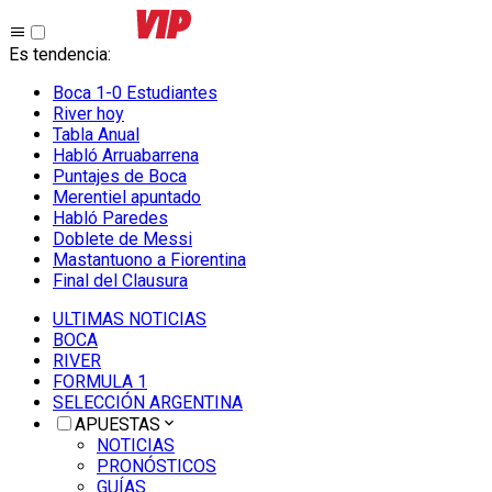
Es tendencia
:
Boca 1-0 Estudiantes
River hoy
Tabla Anual
Habló Arruabarrena
Puntajes de Boca
Merentiel apuntado
Habló Paredes
Doblete de Messi
Mastantuono a Fiorentina
Final del Clausura
ULTIMAS NOTICIAS
BOCA
RIVER
FORMULA 1
SELECCIÓN ARGENTINA
APUESTAS
NOTICIAS
PRONÓSTICOS
GUÍAS