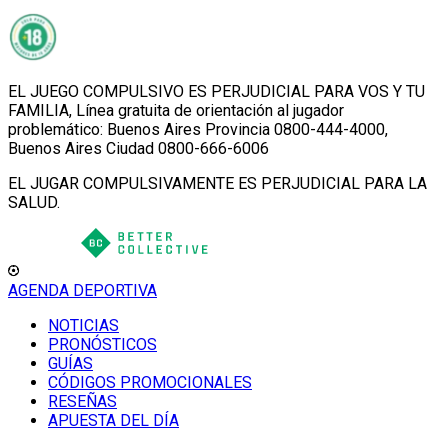
EL JUEGO COMPULSIVO ES PERJUDICIAL PARA VOS Y TU
FAMILIA, Línea gratuita de orientación al jugador
problemático: Buenos Aires Provincia 0800-444-4000,
Buenos Aires Ciudad 0800-666-6006
EL JUGAR COMPULSIVAMENTE ES PERJUDICIAL PARA LA
SALUD.
AGENDA DEPORTIVA
NOTICIAS
PRONÓSTICOS
GUÍAS
CÓDIGOS PROMOCIONALES
RESEÑAS
APUESTA DEL DÍA