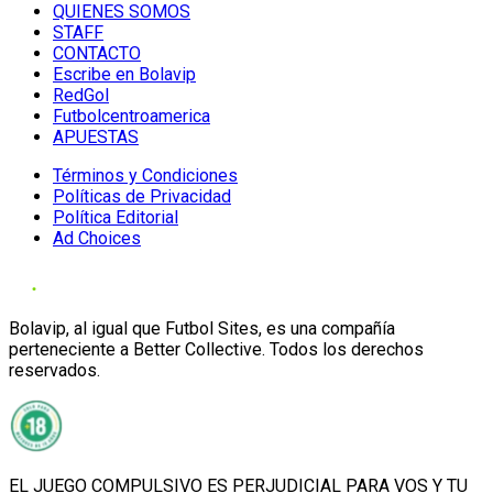
QUIENES SOMOS
STAFF
CONTACTO
Escribe en Bolavip
RedGol
Futbolcentroamerica
APUESTAS
Términos y Condiciones
Políticas de Privacidad
Política Editorial
Ad Choices
Bolavip, al igual que Futbol Sites, es una compañía
perteneciente a Better Collective. Todos los derechos
reservados.
EL JUEGO COMPULSIVO ES PERJUDICIAL PARA VOS Y TU