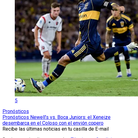
5
Pronósticos
Pronósticos Newell’s vs. Boca Juniors: el Xeneize
desembarca en el Coloso con el envión copero
Recibe las últimas noticias en tu casilla de E-mail