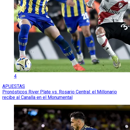
4
APUESTAS
Pronósticos River Plate vs. Rosario Central: el Millonario
recibe al Canalla en el Monumental