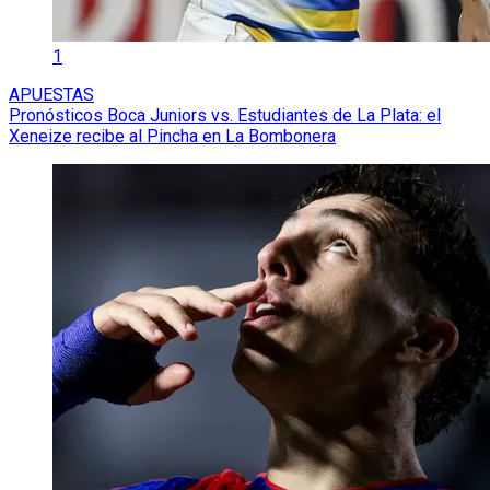
1
APUESTAS
Pronósticos Boca Juniors vs. Estudiantes de La Plata: el
Xeneize recibe al Pincha en La Bombonera