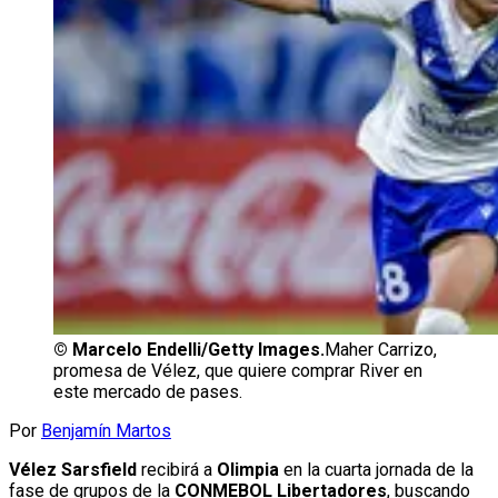
©
Marcelo Endelli/Getty Images.
Maher Carrizo,
promesa de Vélez, que quiere comprar River en
este mercado de pases.
Por
Benjamín Martos
Vélez Sarsfield
recibirá a
Olimpia
en la cuarta jornada de la
fase de grupos de la
CONMEBOL Libertadores
, buscando