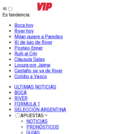
Es tendencia
:
Boca hoy
River hoy
Milan quiere a Paredes
XI de lujo de River
Posteo Enner
Rulli al City
Cláusula Salas
Locura por Jaime
Castaño se va de River
Colidio a Vasco
ULTIMAS NOTICIAS
BOCA
RIVER
FORMULA 1
SELECCIÓN ARGENTINA
APUESTAS
NOTICIAS
PRONÓSTICOS
GUÍAS