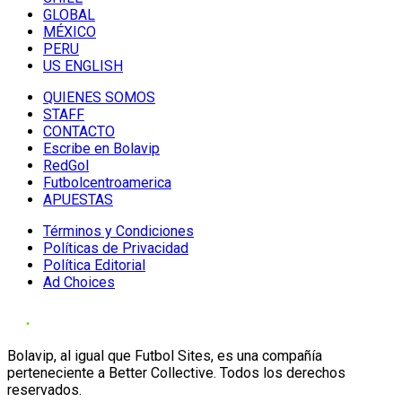
GLOBAL
MÉXICO
PERU
US ENGLISH
QUIENES SOMOS
STAFF
CONTACTO
Escribe en Bolavip
RedGol
Futbolcentroamerica
APUESTAS
Términos y Condiciones
Políticas de Privacidad
Política Editorial
Ad Choices
Bolavip, al igual que Futbol Sites, es una compañía
perteneciente a Better Collective. Todos los derechos
reservados.