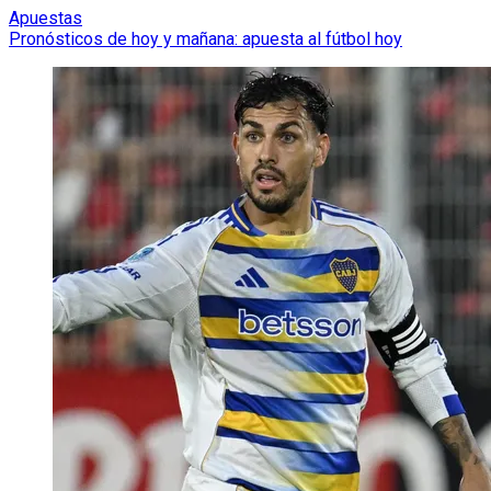
Apuestas
Pronósticos de hoy y mañana: apuesta al fútbol hoy