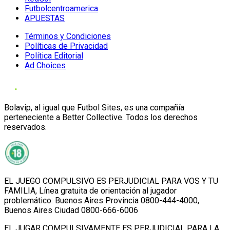
Futbolcentroamerica
APUESTAS
Términos y Condiciones
Políticas de Privacidad
Política Editorial
Ad Choices
Bolavip, al igual que Futbol Sites, es una compañía
perteneciente a Better Collective. Todos los derechos
reservados.
EL JUEGO COMPULSIVO ES PERJUDICIAL PARA VOS Y TU
FAMILIA, Línea gratuita de orientación al jugador
problemático: Buenos Aires Provincia 0800-444-4000,
Buenos Aires Ciudad 0800-666-6006
EL JUGAR COMPULSIVAMENTE ES PERJUDICIAL PARA LA