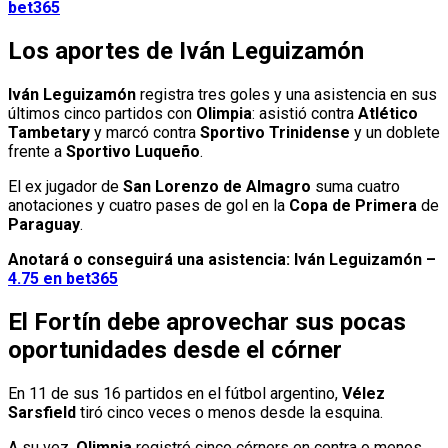
bet365
Los aportes de Iván Leguizamón
Iván Leguizamón
registra tres goles y una asistencia en sus
últimos cinco partidos con
Olimpia
: asistió contra
Atlético
Tambetary
y marcó contra
Sportivo Trinidense
y un doblete
frente a
Sportivo Luqueño
.
El ex jugador de
San Lorenzo de Almagro
suma cuatro
anotaciones y cuatro pases de gol en la
Copa de Primera
de
Paraguay
.
Anotará o conseguirá una asistencia: Iván Leguizamón –
4.75 en bet365
El Fortín debe aprovechar sus pocas
oportunidades desde el córner
En 11 de sus 16 partidos en el fútbol argentino,
Vélez
Sarsfield
tiró cinco veces o menos desde la esquina.
A su vez,
Olimpia
registró cinco córners en contra o menos