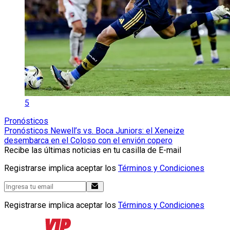
5
Pronósticos
Pronósticos Newell’s vs. Boca Juniors: el Xeneize
desembarca en el Coloso con el envión copero
Recibe las últimas noticias en tu casilla de E-mail
Registrarse implica aceptar los
Términos y Condiciones
Registrarse implica aceptar los
Términos y Condiciones