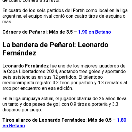
de cuatro córners a su favor.
En cuatro de los seis partidos del Fortín como local en la liga
argentina, el equipo rival contó con cuatro tiros de esquina o
más.
Córners de Peñarol: Más de 3.5 –
1.90 en Betano
La bandera de Peñarol: Leonardo
Fernández
Leonardo Fernández
fue uno de los mejores jugadores de
la Copa Libertadores 2024, anotando tres goles y aportando
seis asistencias en sus 12 partidos. El talentoso
mediocampista registró 3.3 tiros por partido y 1.3 remates al
arco por encuentro en esa edición.
En la liga uruguaya actual, el jugador charrúa de 26 años lleva
un tanto y dos pases de gol, con 0.9 tiros a portería y 3.3
disparos por juego.
Tiros al arco de Leonardo Fernández: Más de 0.5 –
1.80
en Betano