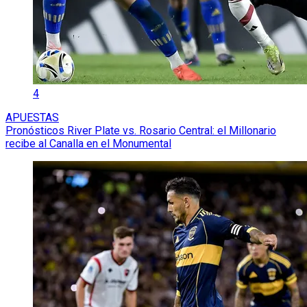
4
APUESTAS
Pronósticos River Plate vs. Rosario Central: el Millonario
recibe al Canalla en el Monumental