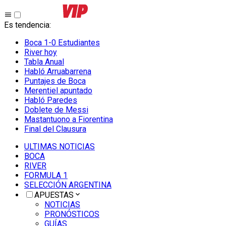
Es tendencia
:
Boca 1-0 Estudiantes
River hoy
Tabla Anual
Habló Arruabarrena
Puntajes de Boca
Merentiel apuntado
Habló Paredes
Doblete de Messi
Mastantuono a Fiorentina
Final del Clausura
ULTIMAS NOTICIAS
BOCA
RIVER
FORMULA 1
SELECCIÓN ARGENTINA
APUESTAS
NOTICIAS
PRONÓSTICOS
GUÍAS