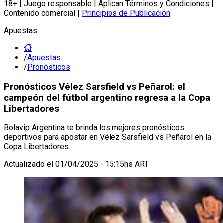
18+ | Juego responsable | Aplican Términos y Condiciones |
Contenido comercial |
Principios de Publicación
Apuestas
/
Apuestas
/
Pronósticos
Pronósticos Vélez Sarsfield vs Peñarol: el
campeón del fútbol argentino regresa a la Copa
Libertadores
Bolavip Argentina te brinda los mejores pronósticos
deportivos para apostar en Vélez Sarsfield vs Peñarol en la
Copa Libertadores.
Actualizado el
01/04/2025 - 15:15hs ART