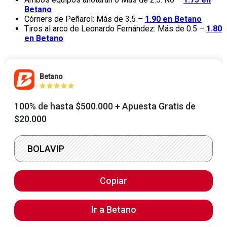
Betano
Córners de Peñarol: Más de 3.5 –
1.90 en Betano
Tiros al arco de Leonardo Fernández: Más de 0.5 –
1.80
en Betano