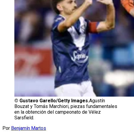
©
Gustavo Garello/Getty Images.
Agustín
Bouzat y Tomás Marchiori, piezas fundamentales
en la obtención del campeonato de Vélez
Sarsfield.
Por
Benjamín Martos