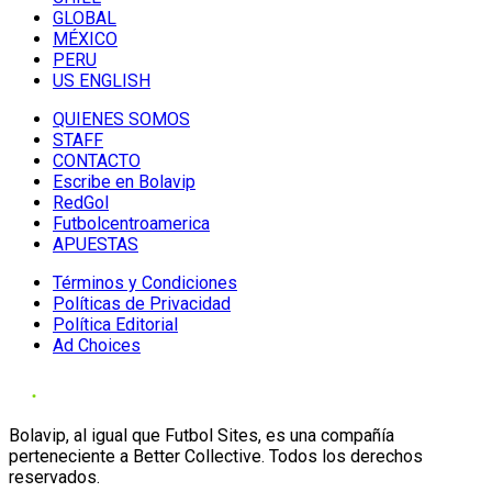
GLOBAL
MÉXICO
PERU
US ENGLISH
QUIENES SOMOS
STAFF
CONTACTO
Escribe en Bolavip
RedGol
Futbolcentroamerica
APUESTAS
Términos y Condiciones
Políticas de Privacidad
Política Editorial
Ad Choices
Bolavip, al igual que Futbol Sites, es una compañía
perteneciente a Better Collective. Todos los derechos
reservados.