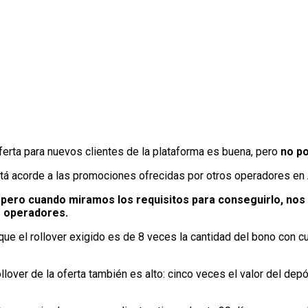
erta para nuevos clientes de la plataforma es buena, pero
no po
tá acorde a las promociones ofrecidas por otros operadores en 
, pero cuando miramos los requisitos para conseguirlo, no
os operadores.
 el rollover exigido es de 8 veces la cantidad del bono con cu
rollover de la oferta también es alto: cinco veces el valor del d