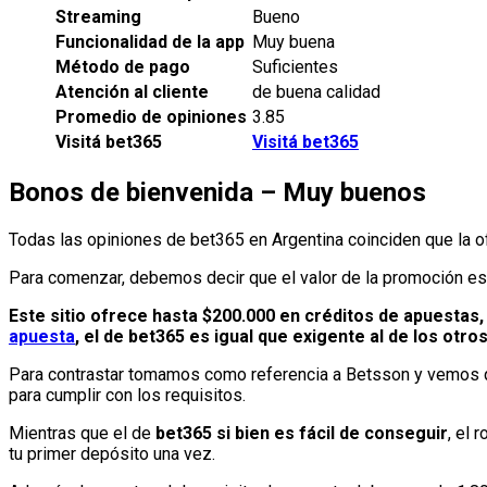
Streaming
Bueno
Funcionalidad de la app
Muy buena
Método de pago
Suficientes
Atención al cliente
de buena calidad
Promedio de opiniones
3.85
Visitá bet365
Visitá bet365
Bonos de bienvenida – Muy buenos
Todas las opiniones de bet365 en Argentina coinciden que la of
Para comenzar, debemos decir que el valor de la promoción es
Este sitio ofrece hasta $200.000 en créditos de apuestas
apuesta
, el de bet365 es igual que exigente al de los otr
Para contrastar tomamos como referencia a Betsson y vemos que
para cumplir con los requisitos.
Mientras que el de
bet365 si bien es fácil de conseguir
, el 
tu primer depósito una vez.