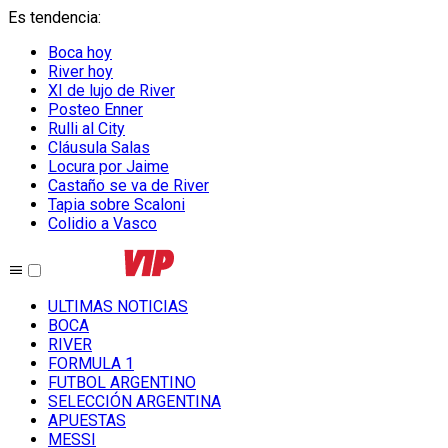
Es tendencia
:
Boca hoy
River hoy
XI de lujo de River
Posteo Enner
Rulli al City
Cláusula Salas
Locura por Jaime
Castaño se va de River
Tapia sobre Scaloni
Colidio a Vasco
ULTIMAS NOTICIAS
BOCA
RIVER
FORMULA 1
FUTBOL ARGENTINO
SELECCIÓN ARGENTINA
APUESTAS
MESSI