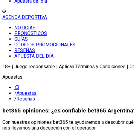
Apuesta del día
AGENDA DEPORTIVA
NOTICIAS
PRONÓSTICOS
GUÍAS
CÓDIGOS PROMOCIONALES
RESEÑAS
APUESTA DEL DÍA
18+ | Juego responsable | Aplican Términos y Condiciones | C
Apuestas
/
Apuestas
/
Reseñas
bet365 opiniones: ¿es confiable bet365 Argentina
Con nuestras opiniones bet365 te ayudaremos a descubrir qué t
nos llevamos una decepción con el operador.