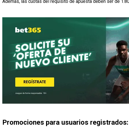
Además, las cuotas del requisito de apuesta deben ser de 1.80 
Promociones para usuarios registrados: