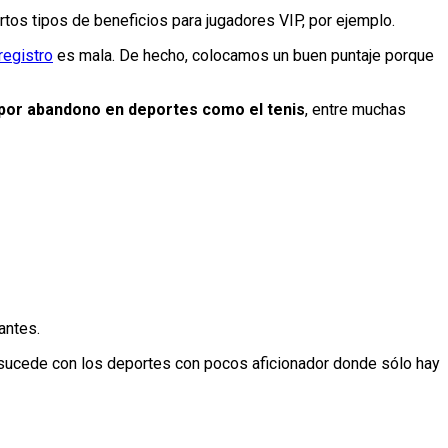
rtos tipos de beneficios para jugadores VIP, por ejemplo.
 registro
es mala. De hecho, colocamos un buen puntaje porque
 por abandono en deportes como el tenis
, entre muchas
antes.
 sucede con los deportes con pocos aficionador donde sólo hay