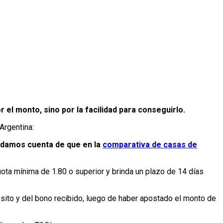
r el monto, sino por la facilidad para conseguirlo.
Argentina:
s damos cuenta de que en la
comparativa de casas de
ota mínima de 1.80 o superior y brinda un plazo de 14 días
epósito y del bono recibido, luego de haber apostado el monto de