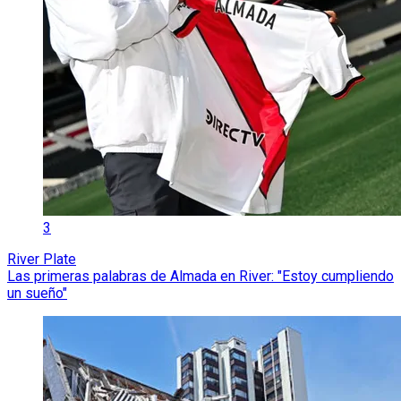
3
River Plate
Las primeras palabras de Almada en River: "Estoy cumpliendo
un sueño"