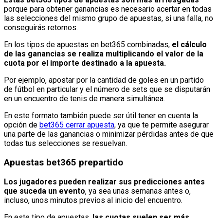
porque para obtener ganancias es necesario acertar en todas
las selecciones del mismo grupo de apuestas, si una falla, no
conseguirás retornos.
En los tipos de apuestas en bet365 combinadas,
el cálculo
de las ganancias se realiza multiplicando el valor de la
cuota por el importe destinado a la apuesta.
Por ejemplo, apostar por la cantidad de goles en un partido
de fútbol en particular y el número de sets que se disputarán
en un encuentro de tenis de manera simultánea.
En este formato también puede ser útil tener en cuenta la
opción de
bet365 cerrar apuesta
, ya que te permite asegurar
una parte de las ganancias o minimizar pérdidas antes de que
todas tus selecciones se resuelvan.
Apuestas bet365 prepartido
Los jugadores pueden realizar sus predicciones antes
que suceda un evento
, ya sea unas semanas antes o,
incluso, unos minutos previos al inicio del encuentro.
En este tipo de apuestas,
las cuotas suelen ser más