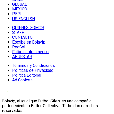
GLOBAL
MÉXICO
PERU
US ENGLISH
QUIENES SOMOS
STAFF
CONTACTO
Escribe en Bolavip
RedGol
Futbolcentroamerica
APUESTAS
Términos y Condiciones
Políticas de Privacidad
Política Editorial
Ad Choices
Bolavip, al igual que Futbol Sites, es una compañía
perteneciente a Better Collective. Todos los derechos
reservados.