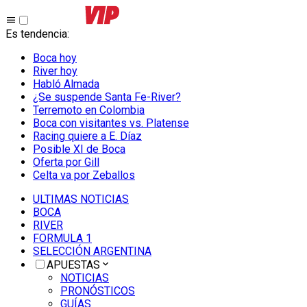
Es tendencia
:
Boca hoy
River hoy
Habló Almada
¿Se suspende Santa Fe-River?
Terremoto en Colombia
Boca con visitantes vs. Platense
Racing quiere a E. Díaz
Posible XI de Boca
Oferta por Gill
Celta va por Zeballos
ULTIMAS NOTICIAS
BOCA
RIVER
FORMULA 1
SELECCIÓN ARGENTINA
APUESTAS
NOTICIAS
PRONÓSTICOS
GUÍAS