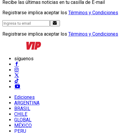
Recibe las últimas noticias en tu casilla de E-mail
Registrarse implica aceptar los
Términos y Condiciones
Registrarse implica aceptar los
Términos y Condiciones
síguenos
Ediciones
ARGENTINA
BRASIL
CHILE
GLOBAL
MÉXICO
PERU