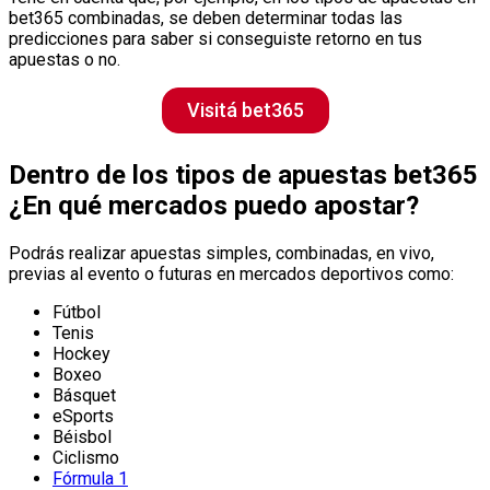
bet365 combinadas, se deben determinar todas las
predicciones para saber si conseguiste retorno en tus
apuestas o no.
Dentro de los tipos de apuestas bet365
¿En qué mercados puedo apostar?
Podrás realizar apuestas simples, combinadas, en vivo,
previas al evento o futuras en mercados deportivos como:
Fútbol
Tenis
Hockey
Boxeo
Básquet
eSports
Béisbol
Ciclismo
Fórmula 1