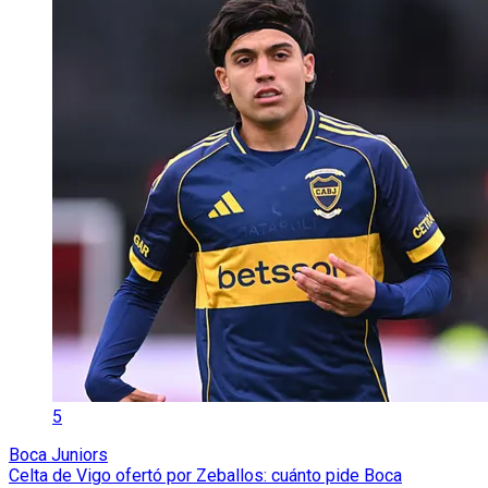
5
Boca Juniors
Celta de Vigo ofertó por Zeballos: cuánto pide Boca