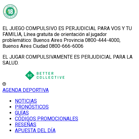
EL JUEGO COMPULSIVO ES PERJUDICIAL PARA VOS Y TU
FAMILIA, Línea gratuita de orientación al jugador
problemático: Buenos Aires Provincia 0800-444-4000,
Buenos Aires Ciudad 0800-666-6006
EL JUGAR COMPULSIVAMENTE ES PERJUDICIAL PARA LA
SALUD.
AGENDA DEPORTIVA
NOTICIAS
PRONÓSTICOS
GUÍAS
CÓDIGOS PROMOCIONALES
RESEÑAS
APUESTA DEL DÍA