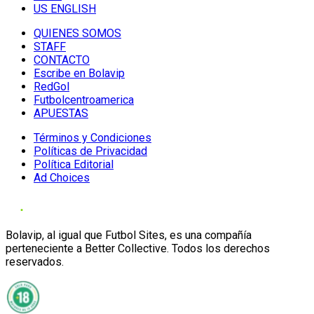
US ENGLISH
QUIENES SOMOS
STAFF
CONTACTO
Escribe en Bolavip
RedGol
Futbolcentroamerica
APUESTAS
Términos y Condiciones
Políticas de Privacidad
Política Editorial
Ad Choices
Bolavip, al igual que Futbol Sites, es una compañía
perteneciente a Better Collective. Todos los derechos
reservados.