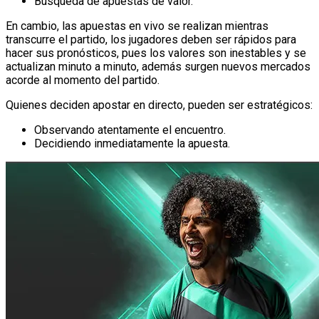
Búsqueda de apuestas de valor.
En cambio, las apuestas en vivo se realizan mientras
transcurre el partido, los jugadores deben ser rápidos para
hacer sus pronósticos, pues los valores son inestables y se
actualizan minuto a minuto, además surgen nuevos mercados
acorde al momento del partido.
Quienes deciden apostar en directo, pueden ser estratégicos:
Observando atentamente el encuentro.
Decidiendo inmediatamente la apuesta.