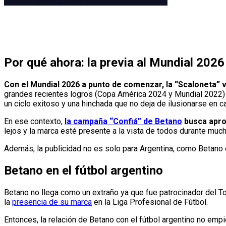
Por qué ahora: la previa al Mundial 2026
Con el Mundial 2026 a punto de comenzar, la “Scaloneta” 
grandes recientes logros (Copa América 2024 y Mundial 2022) s
un ciclo exitoso y una hinchada que no deja de ilusionarse en c
En ese contexto,
la campaña “Confiá” de Betano
busca aprov
lejos y la marca esté presente a la vista de todos durante mu
Además, la publicidad no es solo para Argentina, como Betano es
Betano en el fútbol argentino
Betano no llega como un extraño ya que fue patrocinador del T
la
presencia de su marca
en la Liga Profesional de Fútbol.
Entonces, la relación de Betano con el fútbol argentino no empie