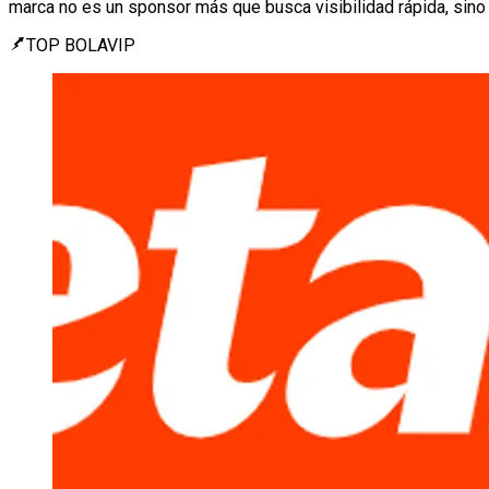
marca no es un sponsor más que busca visibilidad rápida, sino 
TOP BOLAVIP