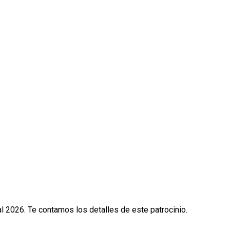
l 2026. Te contamos los detalles de este patrocinio.