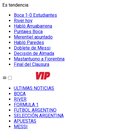
Es tendencia
:
Boca 1-0 Estudiantes
River hoy
Habló Arruabarrena
Puntajes Boca
Merentiel apuntado
Habló Paredes
Doblete de Messi
Decisión de Almada
Mastantuono a Fiorentina
Final del Clausura
ULTIMAS NOTICIAS
BOCA
RIVER
FORMULA 1
FUTBOL ARGENTINO
SELECCIÓN ARGENTINA
APUESTAS
MESSI