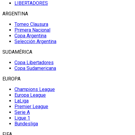
LIBERTADORES
ARGENTINA
Torneo Clausura
Primera Nacional
Copa Argentina
Selección Argentina
SUDAMÉRICA
Copa Libertadores
Copa Sudamericana
EUROPA
Champions League
Europa League
LaLiga
Premier League
Serie A
Ligue 1
Bundesliga
FIFA