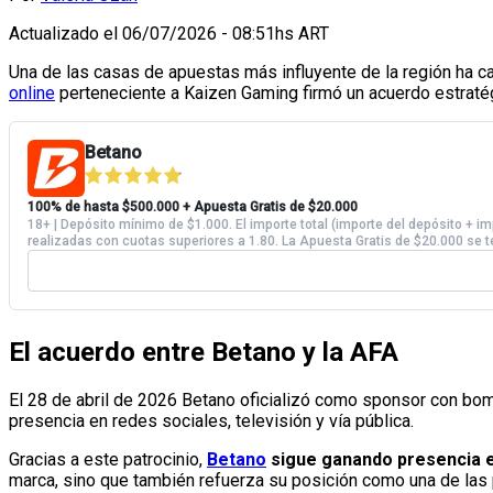
Actualizado el
06/07/2026 - 08:51hs ART
Una de las casas de apuestas más influyente de la región ha ca
online
perteneciente a Kaizen Gaming firmó un acuerdo estratégi
El acuerdo entre Betano y la AFA
El 28 de abril de 2026 Betano oficializó como sponsor con bomb
presencia en redes sociales, televisión y vía pública.
Gracias a este patrocinio,
Betano
sigue ganando presencia en
marca, sino que también refuerza su posición como una de las 