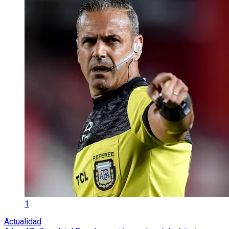
1
Actualidad