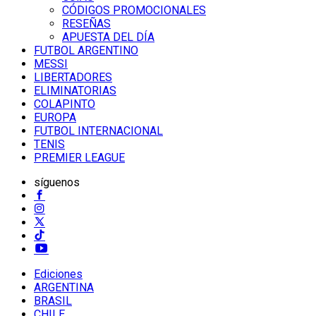
CÓDIGOS PROMOCIONALES
RESEÑAS
APUESTA DEL DÍA
FUTBOL ARGENTINO
MESSI
LIBERTADORES
ELIMINATORIAS
COLAPINTO
EUROPA
FUTBOL INTERNACIONAL
TENIS
PREMIER LEAGUE
síguenos
Ediciones
ARGENTINA
BRASIL
CHILE