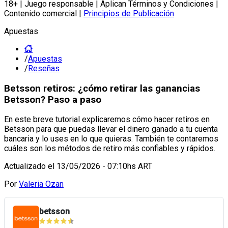
18+ | Juego responsable | Aplican Términos y Condiciones |
Contenido comercial |
Principios de Publicación
Apuestas
/
Apuestas
/
Reseñas
Betsson retiros: ¿cómo retirar las ganancias
Betsson? Paso a paso
En este breve tutorial explicaremos cómo hacer retiros en
Betsson para que puedas llevar el dinero ganado a tu cuenta
bancaria y lo uses en lo que quieras. También te contaremos
cuáles son los métodos de retiro más confiables y rápidos.
Actualizado el
13/05/2026 - 07:10hs ART
Por
Valeria Ozan