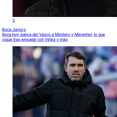
3
Boca Juniors
Boca hoy: banca del Vasco a Montero y Merentiel, lo que
sigue tras empatar con Vélez y más