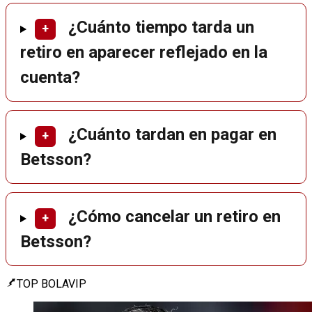
¿Cuánto tiempo tarda un
+
retiro en aparecer reflejado en la
cuenta?
¿Cuánto tardan en pagar en
+
Betsson?
¿Cómo cancelar un retiro en
+
Betsson?
TOP BOLAVIP