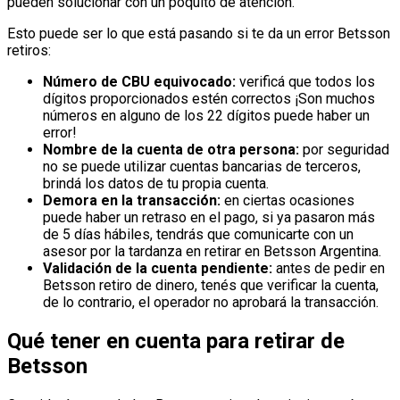
pueden solucionar con un poquito de atención.
Esto puede ser lo que está pasando si te da un error Betsson
retiros:
Número de CBU equivocado:
verificá que todos los
dígitos proporcionados estén correctos ¡Son muchos
números en alguno de los 22 dígitos puede haber un
error!
Nombre de la cuenta de otra persona:
por seguridad
no se puede utilizar cuentas bancarias de terceros,
brindá los datos de tu propia cuenta.
Demora en la transacción:
en ciertas ocasiones
puede haber un retraso en el pago, si ya pasaron más
de 5 días hábiles, tendrás que comunicarte con un
asesor por la tardanza en retirar en Betsson Argentina.
Validación de la cuenta pendiente:
antes de pedir en
Betsson retiro de dinero, tenés que verificar la cuenta,
de lo contrario, el operador no aprobará la transacción.
Qué tener en cuenta para retirar de
Betsson