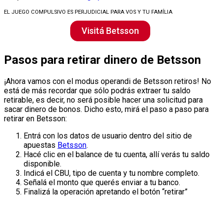
EL JUEGO COMPULSIVO ES PERJUDICIAL PARA VOS Y TU FAMÍLIA
Pasos para retirar dinero de Betsson
¡Ahora vamos con el modus operandi de Betsson retiros! No
está de más recordar que sólo podrás extraer tu saldo
retirable, es decir, no será posible hacer una solicitud para
sacar dinero de bonos. Dicho esto, mirá el paso a paso para
retirar en Betsson:
Entrá con los datos de usuario dentro del sitio de
apuestas
Betsson
.
Hacé clic en el balance de tu cuenta, allí verás tu saldo
disponible.
Indicá el CBU, tipo de cuenta y tu nombre completo.
Señalá el monto que querés enviar a tu banco.
Finalizá la operación apretando el botón “retirar”