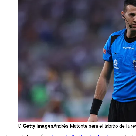
©
Getty Images
Andrés Matonte será el árbitro de la r