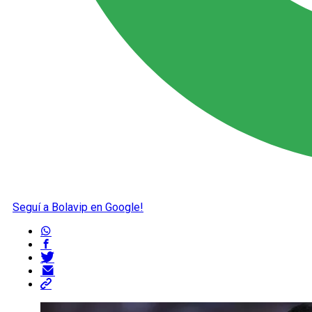
Seguí a Bolavip en Google!