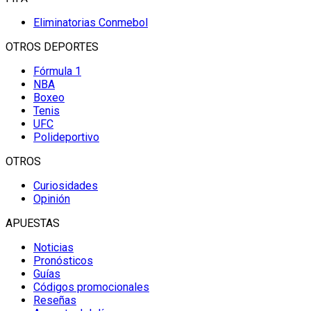
Eliminatorias Conmebol
OTROS DEPORTES
Fórmula 1
NBA
Boxeo
Tenis
UFC
Polideportivo
OTROS
Curiosidades
Opinión
APUESTAS
Noticias
Pronósticos
Guías
Códigos promocionales
Reseñas