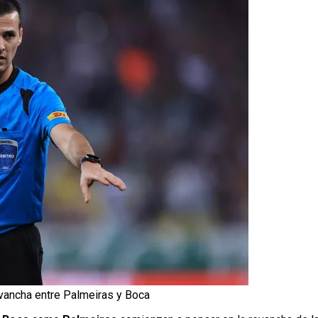
evancha entre Palmeiras y Boca