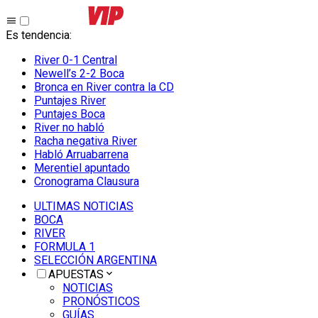
Es tendencia
:
River 0-1 Central
Newell’s 2-2 Boca
Bronca en River contra la CD
Puntajes River
Puntajes Boca
River no habló
Racha negativa River
Habló Arruabarrena
Merentiel apuntado
Cronograma Clausura
ULTIMAS NOTICIAS
BOCA
RIVER
FORMULA 1
SELECCIÓN ARGENTINA
APUESTAS
NOTICIAS
PRONÓSTICOS
GUÍAS