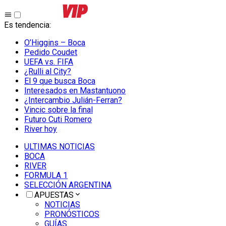
Es tendencia
:
O’Higgins – Boca
Pedido Coudet
UEFA vs. FIFA
¿Rulli al City?
El 9 que busca Boca
Interesados en Mastantuono
¿Intercambio Julián-Ferran?
Vincic sobre la final
Futuro Cuti Romero
River hoy
ULTIMAS NOTICIAS
BOCA
RIVER
FORMULA 1
SELECCIÓN ARGENTINA
APUESTAS
NOTICIAS
PRONÓSTICOS
GUÍAS