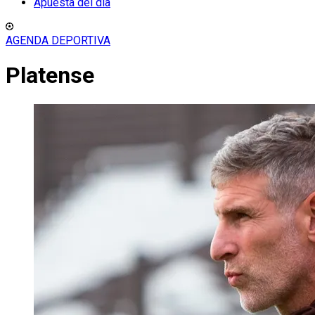
Apuesta del día
AGENDA DEPORTIVA
Platense