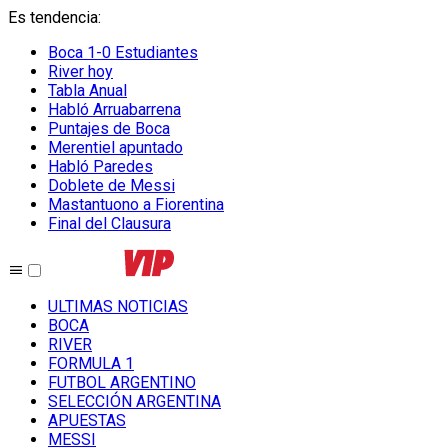
Es tendencia
:
Boca 1-0 Estudiantes
River hoy
Tabla Anual
Habló Arruabarrena
Puntajes de Boca
Merentiel apuntado
Habló Paredes
Doblete de Messi
Mastantuono a Fiorentina
Final del Clausura
ULTIMAS NOTICIAS
BOCA
RIVER
FORMULA 1
FUTBOL ARGENTINO
SELECCIÓN ARGENTINA
APUESTAS
MESSI