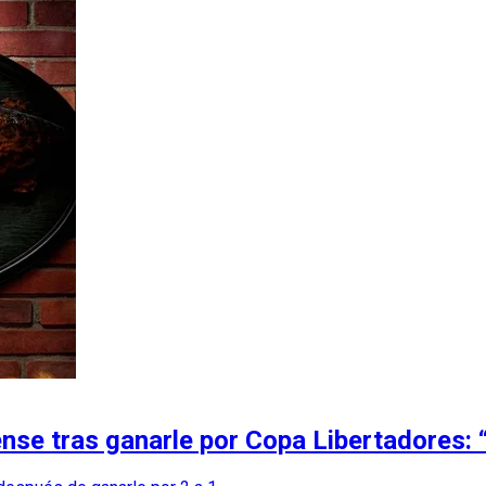
ense tras ganarle por Copa Libertadores: