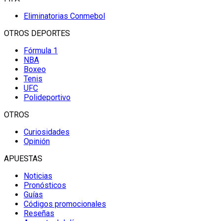
Eliminatorias Conmebol
OTROS DEPORTES
Fórmula 1
NBA
Boxeo
Tenis
UFC
Polideportivo
OTROS
Curiosidades
Opinión
APUESTAS
Noticias
Pronósticos
Guías
Códigos promocionales
Reseñas