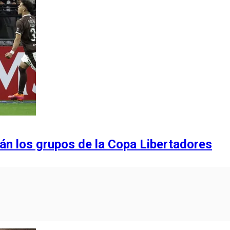
tán los grupos de la Copa Libertadores