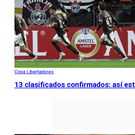
Copa Libertadores
13 clasificados confirmados: así es