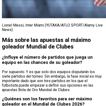
Lionel Messi, Inter Miami (YUTAKA/AFLO SPORT/Alamy Live
News)
Más sobre las apuestas al máximo
goleador Mundial de Clubes
¿Influye el número de partidos que juega un
equipo en las chances de su goleador?
Por supuesto. Y es que solo dos equipos disputarán los
siete partidos del torneo. Sin embargo, la fase inicial es muy
importante dado que son tres partidos en los que el
futbolista puede empezar a definir sus opciones en las
apuestas Bota de Oro Mundial de Clubes.
¿Quiénes son los favoritos para ser máximo
goleador en el Mundial de Clubes 2026?