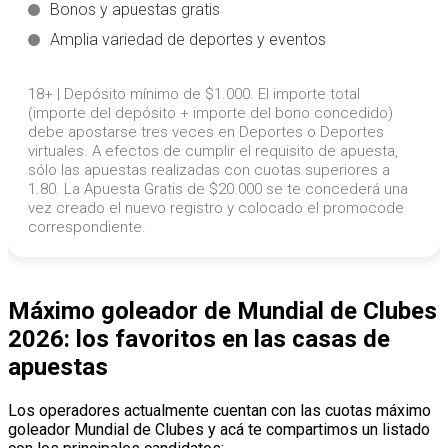
Máximo goleador de Mundial de Clubes
2026: los favoritos en las casas de
apuestas
Los operadores actualmente cuentan con las cuotas máximo
goleador Mundial de Clubes y acá te compartimos un listado