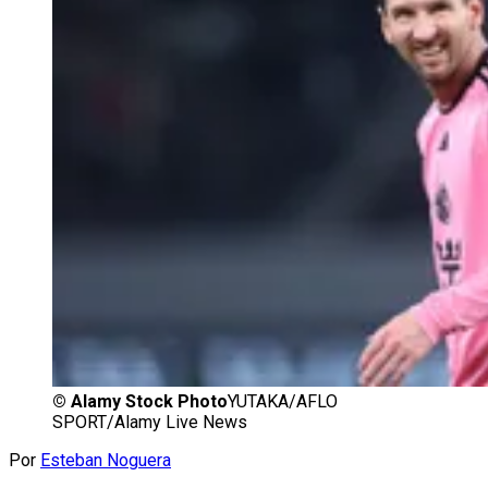
©
Alamy Stock Photo
YUTAKA/AFLO
SPORT/Alamy Live News
Por
Esteban Noguera