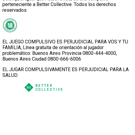
perteneciente a Better Collective. Todos los derechos
reservados.
EL JUEGO COMPULSIVO ES PERJUDICIAL PARA VOS Y TU
FAMILIA, Línea gratuita de orientación al jugador
problemático: Buenos Aires Provincia 0800-444-4000,
Buenos Aires Ciudad 0800-666-6006
EL JUGAR COMPULSIVAMENTE ES PERJUDICIAL PARA LA
SALUD.