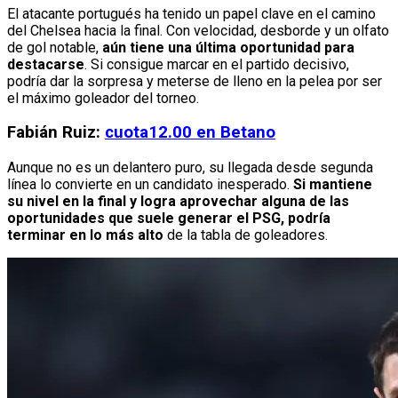
El atacante portugués ha tenido un papel clave en el camino
del Chelsea hacia la final. Con velocidad, desborde y un olfato
de gol notable,
aún tiene una última oportunidad para
destacarse
. Si consigue marcar en el partido decisivo,
podría dar la sorpresa y meterse de lleno en la pelea por ser
el máximo goleador del torneo.
Fabián Ruiz:
cuota12.00 en Betano
Aunque no es un delantero puro, su llegada desde segunda
línea lo convierte en un candidato inesperado.
Si mantiene
su nivel en la final y logra aprovechar alguna de las
oportunidades que suele generar el PSG, podría
terminar en lo más alto
de la tabla de goleadores.