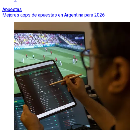
Apuestas
Mejores apps de apuestas en Argentina para 2026