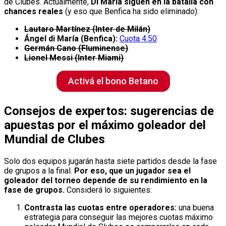
de Clubes. Actualmente,
Di María siguen en la batalla con
chances reales
(y eso que Benfica ha sido eliminado):
Lautaro Martínez (Inter de Milán)
Ángel di María (Benfica):
Cuota 4.50
Germán Cano (Fluminense)
Lionel Messi (Inter Miami)
Consejos de expertos: sugerencias de
apuestas por el máximo goleador del
Mundial de Clubes
Solo dos equipos jugarán hasta siete partidos desde la fase
de grupos a la final.
Por eso, que un jugador sea el
goleador del torneo depende de su rendimiento en la
fase de grupos.
Considerá lo siguientes:
Contrasta las cuotas entre operadores:
una buena
estrategia para conseguir las mejores cuotas máximo