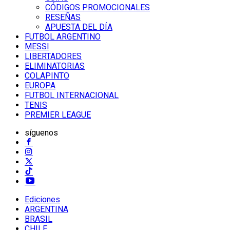
CÓDIGOS PROMOCIONALES
RESEÑAS
APUESTA DEL DÍA
FUTBOL ARGENTINO
MESSI
LIBERTADORES
ELIMINATORIAS
COLAPINTO
EUROPA
FUTBOL INTERNACIONAL
TENIS
PREMIER LEAGUE
síguenos
Ediciones
ARGENTINA
BRASIL
CHILE