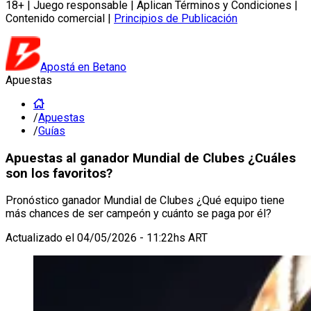
18+ | Juego responsable | Aplican Términos y Condiciones |
Contenido comercial |
Principios de Publicación
Apostá en Betano
Apuestas
/
Apuestas
/
Guías
Apuestas al ganador Mundial de Clubes ¿Cuáles
son los favoritos?
Pronóstico ganador Mundial de Clubes ¿Qué equipo tiene
más chances de ser campeón y cuánto se paga por él?
Actualizado el
04/05/2026 - 11:22hs ART