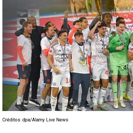
Créditos: dpa/Alamy Live News