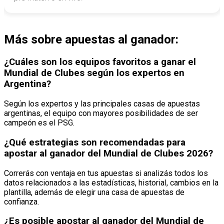
Más sobre apuestas al ganador:
¿Cuáles son los equipos favoritos a ganar el
Mundial de Clubes según los expertos en
Argentina?
Según los expertos y las principales casas de apuestas
argentinas, el equipo con mayores posibilidades de ser
campeón es el PSG.
¿Qué estrategias son recomendadas para
apostar al ganador del Mundial de Clubes 2026?
Correrás con ventaja en tus apuestas si analizás todos los
datos relacionados a las estadísticas, historial, cambios en la
plantilla, además de elegir una casa de apuestas de
confianza.
¿Es posible apostar al ganador del Mundial de