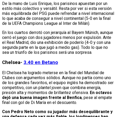
De la mano de Luis Enrique, los parisinos apuestan por un
estilo más colectivo y versátil. Resta por ver si esta versión
más equilibrada del PSG puede refrendar a nivel internacional
lo que acaba de conseguir a nivel continental (5-0 en la final
de la UEFA Champions League al Inter de Milán).
En los cuartos derrotó con jerarquía al Bayern Múnich, aunque
cerró el juego con dos jugadores menos por expulsión. Ante
el Real Madrid, dio una exhibición de poderío (4-0 y con una
segunda parte en la que jugó a medio gas). Todo lo que no
sea un triunfo de los parisinos será una sorpresa.
Chelsea-
3.40 en Betano
El Chelsea ha logrado meterse en la final del Mundial de
Clubes con argumentos sólidos. Aunque no partía como uno
de los grandes favoritos, el equipo inglés ha demostrado ser
competitivo, con un plantel joven que combina energía,
presión alta y momentos de brillantez ofensiva.
En octavos
dejó una buena imagen frente al Benfica
, pese al empate
final con gol de Di María en el descuento.
Con Pedro Neto como su jugador más desequilibrante y
una defensa cada vez más fiable, los londinenses han