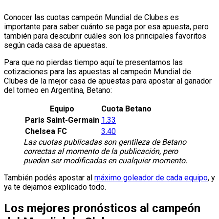
Conocer las cuotas campeón Mundial de Clubes es
importante para saber cuánto se paga por esa apuesta, pero
también para descubrir cuáles son los principales favoritos
según cada casa de apuestas.
Para que no pierdas tiempo aquí te presentamos las
cotizaciones para las apuestas al campeón Mundial de
Clubes de la mejor casa de apuestas para apostar al ganador
del torneo en Argentina, Betano:
Equipo
Cuota Betano
Paris Saint-Germain
1.33
Chelsea FC
3.40
Las cuotas publicadas son gentileza de Betano
correctas al momento de la publicación, pero
pueden ser modificadas en cualquier momento.
También podés apostar al
máximo goleador de cada equipo
, y
ya te dejamos explicado todo.
Los mejores pronósticos al campeón