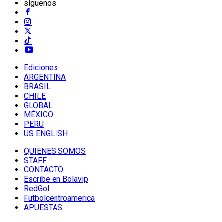
síguenos
Ediciones
ARGENTINA
BRASIL
CHILE
GLOBAL
MÉXICO
PERU
US ENGLISH
QUIENES SOMOS
STAFF
CONTACTO
Escribe en Bolavip
RedGol
Futbolcentroamerica
APUESTAS