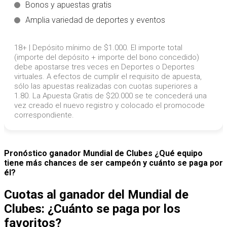
Pronóstico ganador Mundial de Clubes ¿Qué equipo
tiene más chances de ser campeón y cuánto se paga por
él?
Cuotas al ganador del Mundial de
Clubes: ¿Cuánto se paga por los
favoritos?