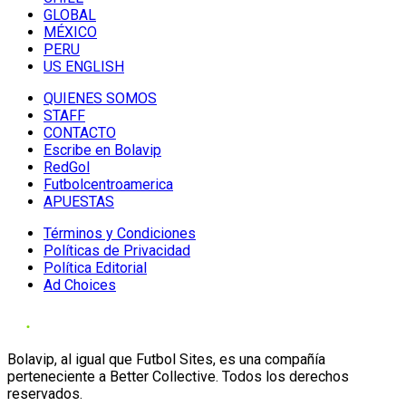
GLOBAL
MÉXICO
PERU
US ENGLISH
QUIENES SOMOS
STAFF
CONTACTO
Escribe en Bolavip
RedGol
Futbolcentroamerica
APUESTAS
Términos y Condiciones
Políticas de Privacidad
Política Editorial
Ad Choices
Bolavip, al igual que Futbol Sites, es una compañía
perteneciente a Better Collective. Todos los derechos
reservados.