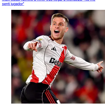
sentí jugador"