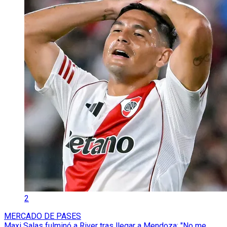
2
MERCADO DE PASES
Maxi Salas fulminó a River tras llegar a Mendoza: "No me