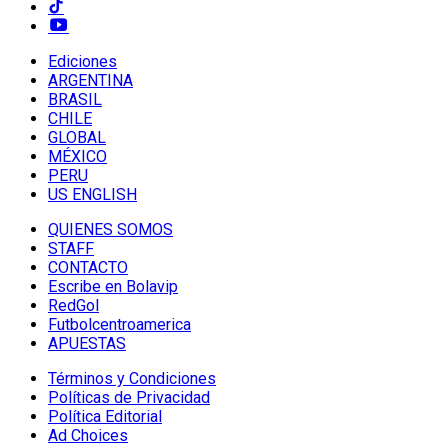
Ediciones
ARGENTINA
BRASIL
CHILE
GLOBAL
MÉXICO
PERU
US ENGLISH
QUIENES SOMOS
STAFF
CONTACTO
Escribe en Bolavip
RedGol
Futbolcentroamerica
APUESTAS
Términos y Condiciones
Políticas de Privacidad
Política Editorial
Ad Choices