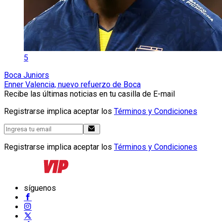
5
Boca Juniors
Enner Valencia, nuevo refuerzo de Boca
Recibe las últimas noticias en tu casilla de E-mail
Registrarse implica aceptar los
Términos y Condiciones
Registrarse implica aceptar los
Términos y Condiciones
síguenos