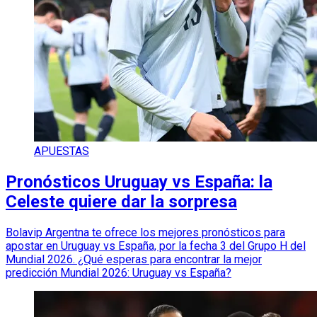
APUESTAS
Pronósticos Uruguay vs España: la
Celeste quiere dar la sorpresa
Bolavip Argentna te ofrece los mejores pronósticos para
apostar en Uruguay vs España, por la fecha 3 del Grupo H del
Mundial 2026. ¿Qué esperas para encontrar la mejor
predicción Mundial 2026: Uruguay vs España?