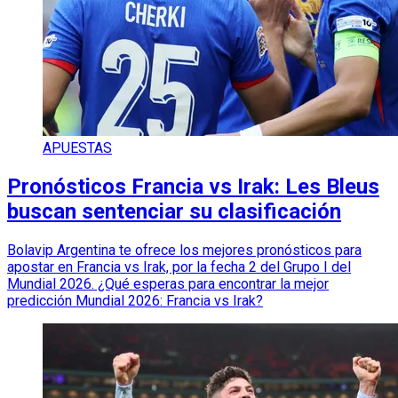
APUESTAS
Pronósticos Francia vs Irak: Les Bleus
buscan sentenciar su clasificación
Bolavip Argentina te ofrece los mejores pronósticos para
apostar en Francia vs Irak, por la fecha 2 del Grupo I del
Mundial 2026. ¿Qué esperas para encontrar la mejor
predicción Mundial 2026: Francia vs Irak?