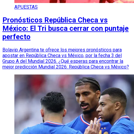
APUESTAS
Pronósticos República Checa vs
México: El Tri busca cerrar con puntaje
perfecto
Bolavip Argentina te ofrece los mejores pronósticos para
apostar en República Checa vs México, por la fecha 3 del
Grupo A del Mundial 2026. ¿Qué esperas para encontrar la
mejor predicción Mundial 2026: República Checa vs México?