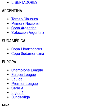
LIBERTADORES
ARGENTINA
Torneo Clausura
Primera Nacional
Copa Argentina
Selección Argentina
SUDAMÉRICA
Copa Libertadores
Copa Sudamericana
EUROPA
Champions League
Europa League
LaLiga
Premier League
Serie A
Ligue 1
Bundesliga
FIFA