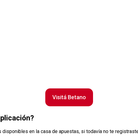
plicación?
disponibles en la casa de apuestas, si todavía no te registraste