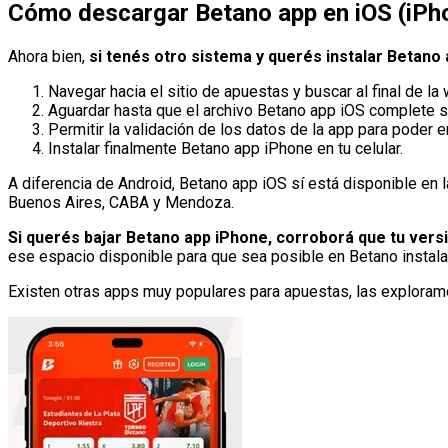
Cómo descargar Betano app en iOS (iPh
Ahora bien,
si tenés otro sistema y querés instalar Betano
Navegar hacia el sitio de apuestas y buscar al final de l
Aguardar hasta que el archivo Betano app iOS complete s
Permitir la validación de los datos de la app para poder 
Instalar finalmente Betano app iPhone en tu celular.
A diferencia de Android, Betano app iOS sí está disponible en 
Buenos Aires, CABA y Mendoza.
Si querés bajar Betano app iPhone, corroborá que tu vers
ese espacio disponible para que sea posible en Betano instalar
Existen otras apps muy populares para apuestas, las exploramo