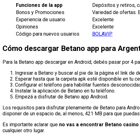
Funciones de la app
Depósitos y retiros, c
Bonos y Promociones
Variedad de ofertas. 
Experiencia de usuario
Excelente
Opiniones
Excelente
Código para nuevos usuarios
BOLAVIP
Cómo descargar Betano app para Argent
Para la Betano app descargar en Android, debés pasar por 4 p
Ingresar a Betano y buscar al pie de la página el link de
Esperar hasta que la carpeta apk esté disponible en tu cel
Configurar el teléfono para habilitar fuentes desconocida
Instalar la aplicación de Betano en tu teléfono.
Empezá a disfrutar de Betano app Android.
Los requisitos para disfrutar plenamente de Betano para Andr
disponer de un espacio de, al menos, 421 MB para que puedas i
Es importante aclarar que
no vas a encontrar Betano casino a
cualquier otro lugar.