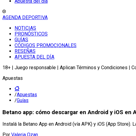
Apuesta del día
AGENDA DEPORTIVA
NOTICIAS
PRONÓSTICOS
GUÍAS
CÓDIGOS PROMOCIONALES
RESEÑAS
APUESTA DEL DÍA
18+ | Juego responsable | Aplican Términos y Condiciones | C
Apuestas
/
Apuestas
/
Guías
Betano app: cómo descargar en Android y iOS en 
Instalá la Betano App en Android (vía APK) y iOS (App Store). La
Por
Valeria Ozan