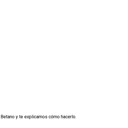
l. Betano y te explicamos cómo hacerlo.