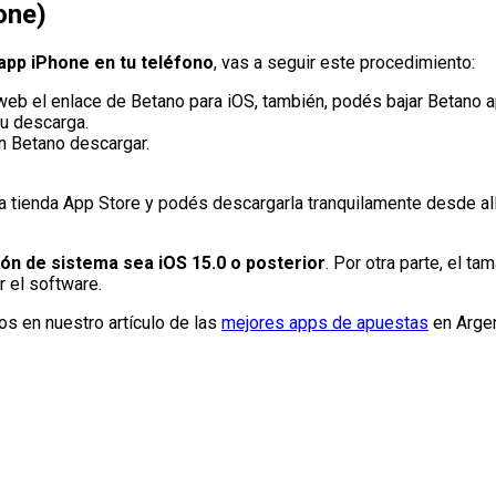
one)
 app iPhone en tu teléfono
, vas a seguir este procedimiento:
a web el enlace de Betano para iOS, también, podés bajar Betano 
u descarga.
en Betano descargar.
la tienda App Store y podés descargarla tranquilamente desde al
ión de sistema sea iOS 15.0 o posterior
. Por otra parte, el 
 el software.
s en nuestro artículo de las
mejores apps de apuestas
en Argen