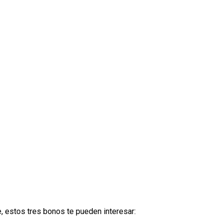
, estos tres bonos te pueden interesar: