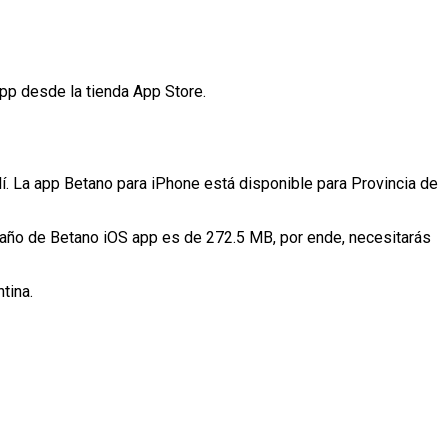
app desde la tienda App Store.
lí. La app Betano para iPhone está disponible para Provincia de
tamaño de Betano iOS app es de 272.5 MB, por ende, necesitarás
tina.