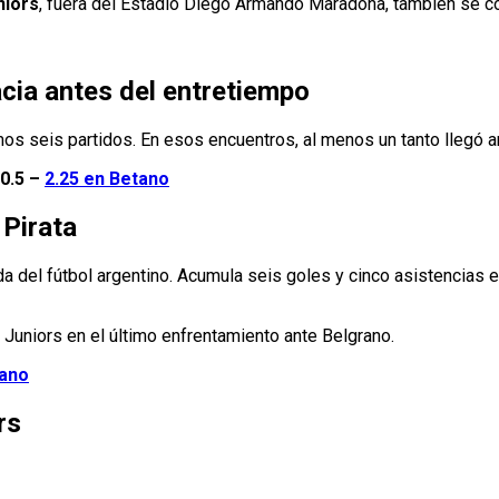
niors
, fuera del Estadio Diego Armando Maradona, también se co
acia antes del entretiempo
os seis partidos. En esos encuentros, al menos un tanto llegó an
 0.5 –
2.25 en Betano
 Pirata
 del fútbol argentino. Acumula seis goles y cinco asistencias e
Juniors en el último enfrentamiento ante Belgrano.
tano
rs