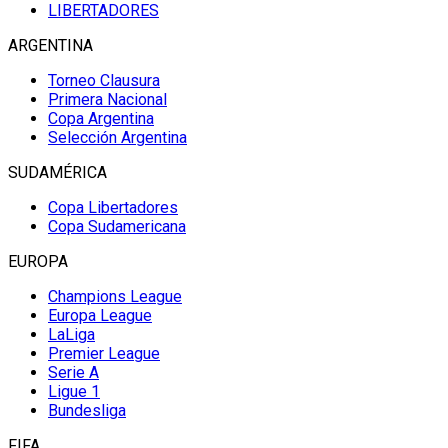
LIBERTADORES
ARGENTINA
Torneo Clausura
Primera Nacional
Copa Argentina
Selección Argentina
SUDAMÉRICA
Copa Libertadores
Copa Sudamericana
EUROPA
Champions League
Europa League
LaLiga
Premier League
Serie A
Ligue 1
Bundesliga
FIFA