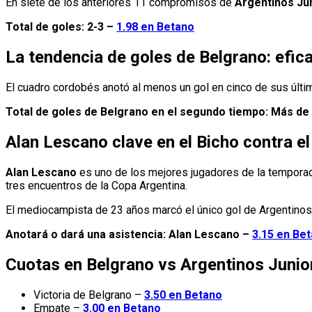
En siete de los anteriores 11 compromisos de
Argentinos Ju
Total de goles: 2-3 –
1.98 en Betano
La tendencia de goles de Belgrano: efic
El cuadro cordobés anotó al menos un gol en cinco de sus últim
Total de goles de Belgrano en el segundo tiempo: Más de
Alan Lescano clave en el Bicho contra el
Alan Lescano
es uno de los mejores jugadores de la temporada
tres encuentros de la Copa Argentina.
El mediocampista de 23 años marcó el único gol de Argentinos 
Anotará o dará una asistencia: Alan Lescano –
3.15 en Be
Cuotas en Belgrano vs Argentinos Junio
Victoria de Belgrano –
3.50 en Betano
Empate –
3.00 en Betano