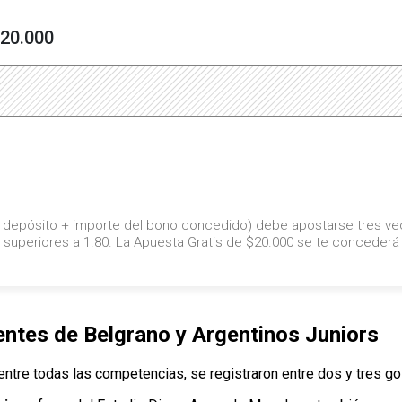
ientes de Belgrano y Argentinos Juniors
 entre todas las competencias, se registraron entre dos y tres go