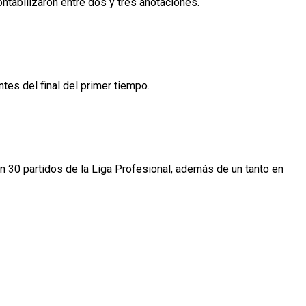
ntabilizaron entre dos y tres anotaciones.
tes del final del primer tiempo.
n 30 partidos de la Liga Profesional, además de un tanto en