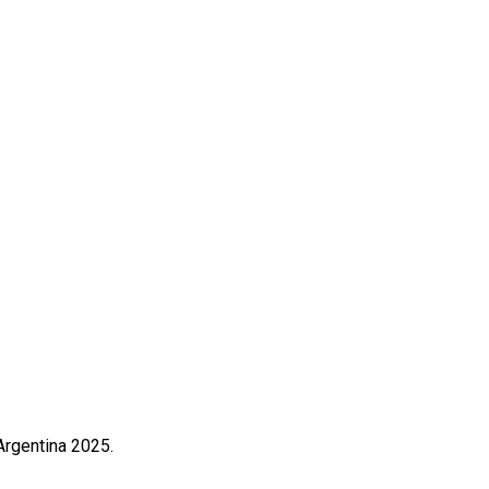
Argentina 2025.