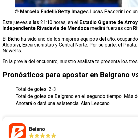
©
Marcelo Endelli/Getty Images.
Lucas Passerini es una
Este jueves a las 21:10 horas, en el
Estadio Gigante de Arroy
Independiente Rivadavia de Mendoza
medirá fuerzas con
Ri
El Bicho ha sido uno de los mejores equipos del año, ocupando e
Aldosivi, Excursionistas y Central Norte. Por su parte, el Pira
Newell’s.
En la previa del encuentro, nuestro analista te presenta los t
Pronósticos para apostar en Belgrano v
Total de goles: 2-3
Total de goles de Belgrano en el segundo tiempo: Más d
Anotará o dará una asistencia: Alan Lescano