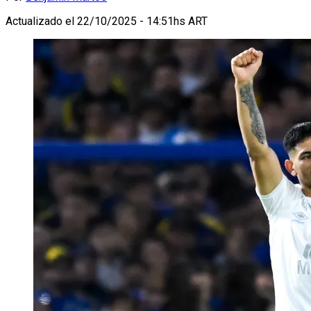
Actualizado el
22/10/2025 - 14:51hs ART