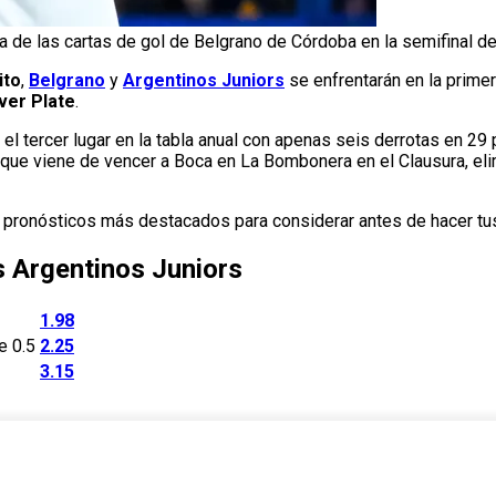
 de las cartas de gol de Belgrano de Córdoba en la semifinal de
ito
,
Belgrano
y
Argentinos Juniors
se enfrentarán en la primer
ver Plate
.
l tercer lugar en la tabla anual con apenas seis derrotas en 29 p
ta, que viene de vencer a Boca en La Bombonera en el Clausura, e
res pronósticos más destacados para considerar antes de hacer t
s Argentinos Juniors
1.98
e 0.5
2.25
3.15