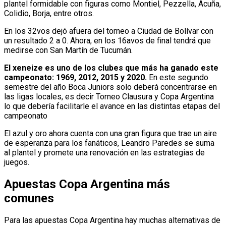
plantel formidable con figuras como Montiel, Pezzella, Acuña,
Colidio, Borja, entre otros.
En los 32vos dejó afuera del torneo a Ciudad de Bolívar con
un resultado 2 a 0. Ahora, en los 16avos de final tendrá que
medirse con San Martín de Tucumán.
El xeneize es uno de los clubes que más ha ganado este
campeonato: 1969, 2012, 2015 y 2020.
En este segundo
semestre del año Boca Juniors solo deberá concentrarse en
las ligas locales, es decir Torneo Clausura y Copa Argentina
lo que debería facilitarle el avance en las distintas etapas del
campeonato
El azul y oro ahora cuenta con una gran figura que trae un aire
de esperanza para los fanáticos, Leandro Paredes se suma
al plantel y promete una renovación en las estrategias de
juegos.
Apuestas Copa Argentina más
comunes
Para las apuestas Copa Argentina hay muchas alternativas de