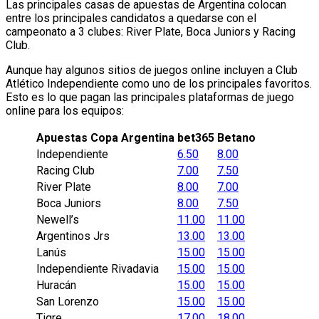
Las principales casas de apuestas de Argentina colocan
entre los principales candidatos a quedarse con el
campeonato a 3 clubes: River Plate, Boca Juniors y Racing
Club.
Aunque hay algunos sitios de juegos online incluyen a Club
Atlético Independiente como uno de los principales favoritos.
Esto es lo que pagan las principales plataformas de juego
online para los equipos:
Apuestas Copa Argentina
bet365
Betano
Independiente
6.50
8.00
Racing Club
7.00
7.50
River Plate
8.00
7.00
Boca Juniors
8.00
7.50
Newell’s
11.00
11.00
Argentinos Jrs
13.00
13.00
Lanús
15.00
15.00
Independiente Rivadavia
15.00
15.00
Huracán
15.00
15.00
San Lorenzo
15.00
15.00
Tigre
17.00
18.00