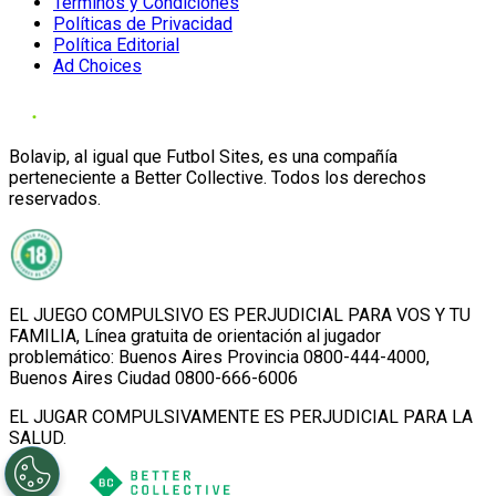
Términos y Condiciones
Políticas de Privacidad
Política Editorial
Ad Choices
Bolavip, al igual que Futbol Sites, es una compañía
perteneciente a Better Collective. Todos los derechos
reservados.
EL JUEGO COMPULSIVO ES PERJUDICIAL PARA VOS Y TU
FAMILIA, Línea gratuita de orientación al jugador
problemático: Buenos Aires Provincia 0800-444-4000,
Buenos Aires Ciudad 0800-666-6006
EL JUGAR COMPULSIVAMENTE ES PERJUDICIAL PARA LA
SALUD.