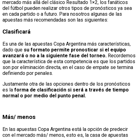
mercado más allá del clásico Resultado 1×2, los fanáticos
del fútbol pueden realizar otros tipos de pronósticos ya sea
en cada partido o a futuro. Para nosotros algunas de las
apuestas más recomendadas son las siguientes:
Clasificará
Es una de las apuestas Copa Argentina más características,
dado que
su formato permite pronosticar si el equipo
avanzará o no a la siguiente fase del torneo.
Recordemos
que la característica de esta competencia es que los partidos
son por eliminación directa, en el caso de empate se termina
definiendo por penales.
Justamente otra de las opciones dentro de los pronósticos
es la
forma de clasificación si será a través de tiempo
normal o por medio del punto penal.
Más/ menos
En las apuestas Copa Argentina está la opción de predecir
con el mercado más/ menos, esto es, la casa de apuestas