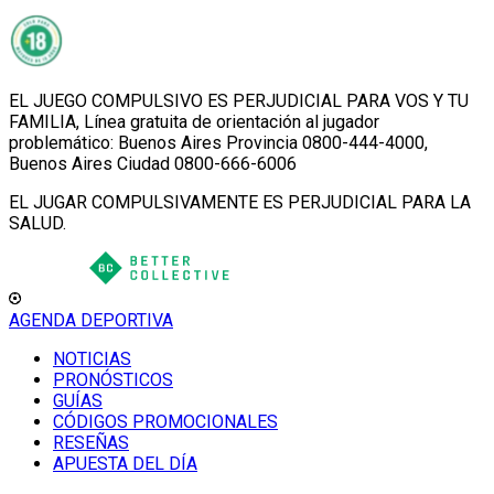
EL JUEGO COMPULSIVO ES PERJUDICIAL PARA VOS Y TU
FAMILIA, Línea gratuita de orientación al jugador
problemático: Buenos Aires Provincia 0800-444-4000,
Buenos Aires Ciudad 0800-666-6006
EL JUGAR COMPULSIVAMENTE ES PERJUDICIAL PARA LA
SALUD.
AGENDA DEPORTIVA
NOTICIAS
PRONÓSTICOS
GUÍAS
CÓDIGOS PROMOCIONALES
RESEÑAS
APUESTA DEL DÍA