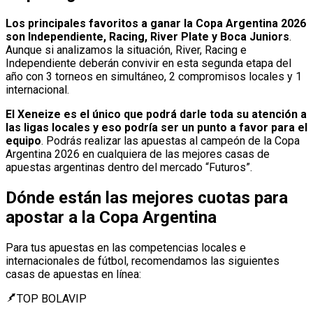
Los principales favoritos a ganar la Copa Argentina 2026
son Independiente, Racing, River Plate y Boca Juniors
.
Aunque si analizamos la situación, River, Racing e
Independiente deberán convivir en esta segunda etapa del
año con 3 torneos en simultáneo, 2 compromisos locales y 1
internacional.
El Xeneize es el único que podrá darle toda su atención a
las ligas locales y eso podría ser un punto a favor para el
equipo
. Podrás realizar las apuestas al campeón de la Copa
Argentina 2026 en cualquiera de las mejores casas de
apuestas argentinas dentro del mercado “Futuros”.
Dónde están las mejores cuotas para
apostar a la Copa Argentina
Para tus apuestas en las competencias locales e
internacionales de fútbol, recomendamos las siguientes
casas de apuestas en línea:
TOP BOLAVIP