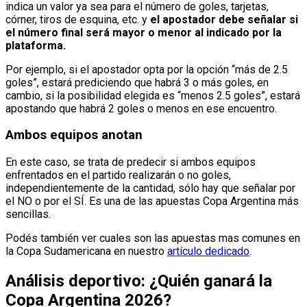
indica un valor ya sea para el número de goles, tarjetas,
córner, tiros de esquina, etc. y
el apostador debe señalar si
el número final será mayor o menor al indicado por la
plataforma.
Por ejemplo, si el apostador opta por la opción “más de 2.5
goles”, estará prediciendo que habrá 3 o más goles, en
cambio, si la posibilidad elegida es “menos 2.5 goles”, estará
apostando que habrá 2 goles o menos en ese encuentro.
Ambos equipos anotan
En este caso, se trata de predecir si ambos equipos
enfrentados en el partido realizarán o no goles,
independientemente de la cantidad, sólo hay que señalar por
el NO o por el SÍ. Es una de las apuestas Copa Argentina más
sencillas.
Podés también ver cuales son las apuestas mas comunes en
la Copa Sudamericana en nuestro
artículo dedicado
.
Análisis deportivo: ¿Quién ganará la
Copa Argentina 2026?