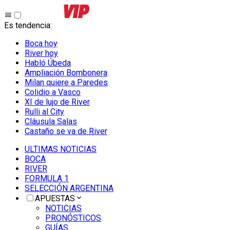
Es tendencia
:
Boca hoy
River hoy
Habló Úbeda
Ampliación Bombonera
Milan quiere a Paredes
Colidio a Vasco
XI de lujo de River
Rulli al City
Cláusula Salas
Castaño se va de River
ULTIMAS NOTICIAS
BOCA
RIVER
FORMULA 1
SELECCIÓN ARGENTINA
APUESTAS
NOTICIAS
PRONÓSTICOS
GUÍAS