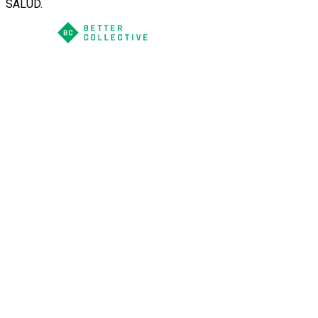
SALUD.