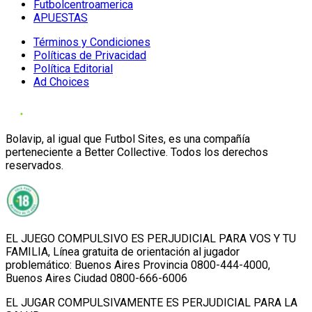
Futbolcentroamerica
APUESTAS
Términos y Condiciones
Políticas de Privacidad
Política Editorial
Ad Choices
Bolavip, al igual que Futbol Sites, es una compañía
perteneciente a Better Collective. Todos los derechos
reservados.
EL JUEGO COMPULSIVO ES PERJUDICIAL PARA VOS Y TU
FAMILIA, Línea gratuita de orientación al jugador
problemático: Buenos Aires Provincia 0800-444-4000,
Buenos Aires Ciudad 0800-666-6006
EL JUGAR COMPULSIVAMENTE ES PERJUDICIAL PARA LA