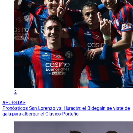
2
APUESTAS
Pronósticos San Lorenzo vs. Huracán: el Bidegain se viste de
gala para albergar el Clásico Porteño