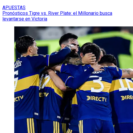
APUESTAS
Pronósticos Tigre vs. River Plate: el Millonario busca
levantarse en Victoria