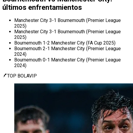
últimos enfrentamientos
Manchester City 3-1 Bournemouth (Premier League
2025)
Manchester City 3-1 Bournemouth (Premier League
2025)
Bournemouth 1-2 Manchester City (FA Cup 2025)
Bournemouth 2-1 Manchester City (Premier League
2024)
Bournemouth 0-1 Manchester City (Premier League
2024)
TOP BOLAVIP