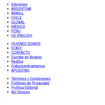
Ediciones
ARGENTINA
BRASIL
CHILE
GLOBAL
MÉXICO
PERU
US ENGLISH
QUIENES SOMOS
STAFF
CONTACTO
Escribe en Bolavip
RedGol
Futbolcentroamerica
APUESTAS
Términos y Condiciones
Políticas de Privacidad
Política Editorial
Ad Choices