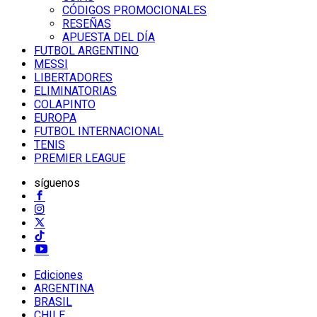
CÓDIGOS PROMOCIONALES
RESEÑAS
APUESTA DEL DÍA
FUTBOL ARGENTINO
MESSI
LIBERTADORES
ELIMINATORIAS
COLAPINTO
EUROPA
FUTBOL INTERNACIONAL
TENIS
PREMIER LEAGUE
síguenos
Ediciones
ARGENTINA
BRASIL
CHILE