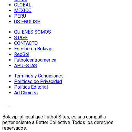
GLOBAL
MÉXICO
PERU
US ENGLISH
QUIENES SOMOS
STAFF
CONTACTO
Escribe en Bolavip
RedGol
Futbolcentroamerica
APUESTAS
Términos y Condiciones
Políticas de Privacidad
Política Editorial
Ad Choices
Bolavip, al igual que Futbol Sites, es una compañía
perteneciente a Better Collective. Todos los derechos
reservados.