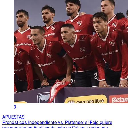
3
APUESTAS
Pronósticos Independiente vs. Platense: el Rojo quiere
recuperarse en Avellaneda ante un Calamar golpeado