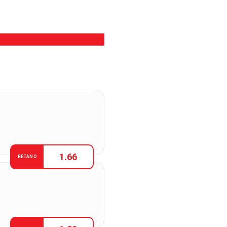
1.66
BETANO