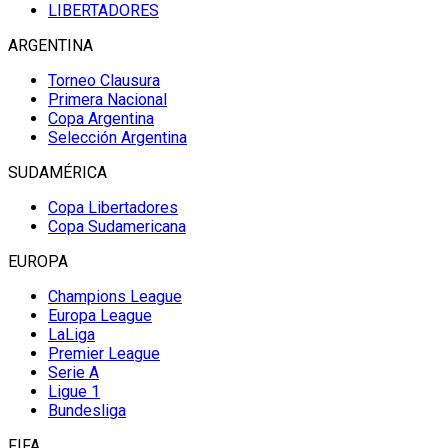
LIBERTADORES
ARGENTINA
Torneo Clausura
Primera Nacional
Copa Argentina
Selección Argentina
SUDAMÉRICA
Copa Libertadores
Copa Sudamericana
EUROPA
Champions League
Europa League
LaLiga
Premier League
Serie A
Ligue 1
Bundesliga
FIFA