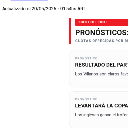
Actualizado el
20/05/2026 - 01:54hs ART
NUESTROS PICKS
PRONÓSTICOS:
CUOTAS OFRECIDAS POR 
PRONÓSTICO
RESULTADO DEL PAR
Los Villanos son claros favo
PRONÓSTICO
LEVANTARÁ LA COPA 
Los ingleses ganan el trofe