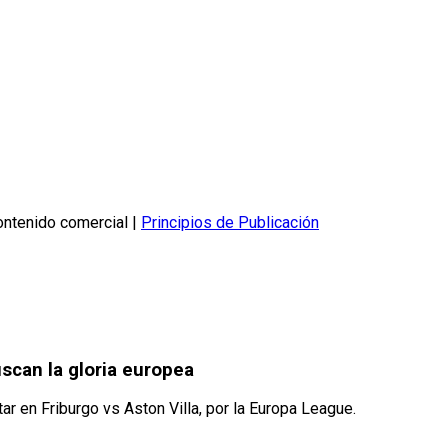
ontenido comercial |
Principios de Publicación
uscan la gloria europea
r en Friburgo vs Aston Villa, por la Europa League.