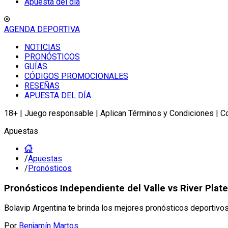
Apuesta del día
AGENDA DEPORTIVA
NOTICIAS
PRONÓSTICOS
GUÍAS
CÓDIGOS PROMOCIONALES
RESEÑAS
APUESTA DEL DÍA
18+ | Juego responsable | Aplican Términos y Condiciones | C
Apuestas
/
Apuestas
/
Pronósticos
Pronósticos Independiente del Valle vs River Plate:
Bolavip Argentina te brinda los mejores pronósticos deportivos
Por
Benjamín Martos