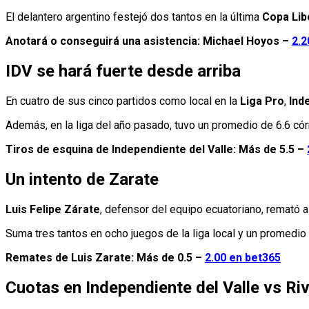
El delantero argentino festejó dos tantos en la última
Copa Lib
Anotará o conseguirá una asistencia: Michael Hoyos –
2.2
IDV se hará fuerte desde arriba
En cuatro de sus cinco partidos como local en la
Liga Pro
,
Ind
Además, en la liga del año pasado, tuvo un promedio de 6.6 cór
Tiros de esquina de Independiente del Valle: Más de 5.5 –
Un intento de Zarate
Luis Felipe Zárate
, defensor del equipo ecuatoriano, remató 
Suma tres tantos en ocho juegos de la liga local y un promedio 
Remates de Luis Zarate: Más de 0.5 –
2.00 en bet365
Cuotas en Independiente del Valle vs Riv