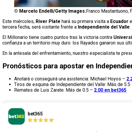
©
Marcelo Endelli/Getty Images.
Franco Mastantuono, fi
Este miércoles,
River Plate
hará su primera visita a
Ecuador
e
tercera fecha, será visitante frente a
Independiente del Valle
.
El Millonario tiene cuatro puntos tras la victoria contra
Universi
confianza a un territorio muy duro: los Rayados ganaron sus úl
En la antesala del enfrentamiento, nuestro especialista te pr
Pronósticos para apostar en Independient
Anotará o conseguirá una asistencia: Michael Hoyos –
2.
Tiros de esquina de Independiente del Valle: Más de 5.5
Remates de Luis Zarate: Más de 0.5 –
2.00 en bet365