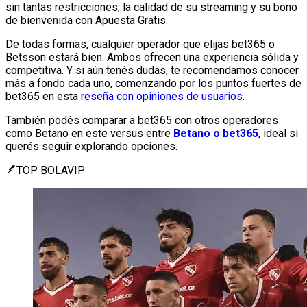
sin tantas restricciones, la calidad de su streaming y su bono
de bienvenida con Apuesta Gratis.
De todas formas, cualquier operador que elijas bet365 o
Betsson estará bien. Ambos ofrecen una experiencia sólida y
competitiva. Y si aún tenés dudas, te recomendamos conocer
más a fondo cada uno, comenzando por los puntos fuertes de
bet365 en esta
reseña con opiniones de usuarios
.
También podés comparar a bet365 con otros operadores
como Betano en este versus entre
Betano o bet365
, ideal si
querés seguir explorando opciones.
TOP BOLAVIP