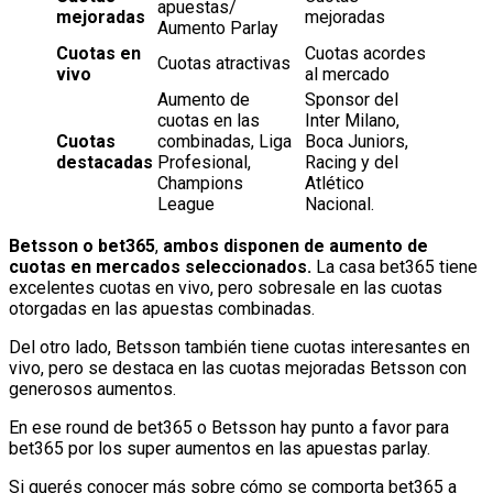
apuestas/
mejoradas
mejoradas
Aumento Parlay
Cuotas en
Cuotas acordes
Cuotas atractivas
vivo
al mercado
Aumento de
Sponsor del
cuotas en las
Inter Milano,
Cuotas
combinadas, Liga
Boca Juniors,
destacadas
Profesional,
Racing y del
Champions
Atlético
League
Nacional.
Betsson o bet365
,
ambos disponen de aumento de
cuotas en mercados seleccionados.
La casa bet365 tiene
excelentes cuotas en vivo, pero sobresale en las cuotas
otorgadas en las apuestas combinadas.
Del otro lado, Betsson también tiene cuotas interesantes en
vivo, pero se destaca en las cuotas mejoradas Betsson con
generosos aumentos.
En ese round de bet365 o Betsson hay punto a favor para
bet365 por los super aumentos en las apuestas parlay.
Si querés conocer más sobre cómo se comporta bet365 a