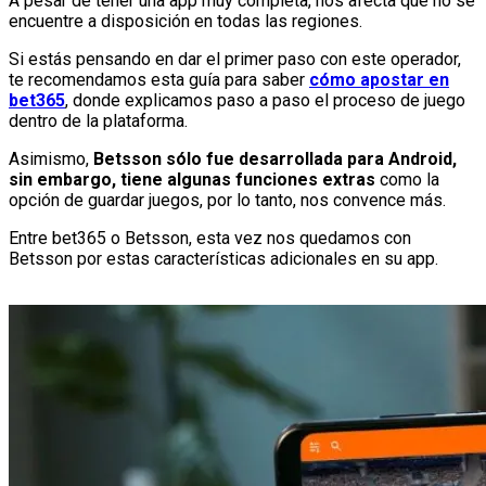
A pesar de tener una app muy completa, nos afecta que no se
encuentre a disposición en todas las regiones.
Si estás pensando en dar el primer paso con este operador,
te recomendamos esta guía para saber
cómo apostar en
bet365
, donde explicamos paso a paso el proceso de juego
dentro de la plataforma.
Asimismo,
Betsson sólo fue desarrollada para Android,
sin embargo, tiene algunas funciones extras
como la
opción de guardar juegos, por lo tanto, nos convence más.
Entre bet365 o Betsson, esta vez nos quedamos con
Betsson por estas características adicionales en su app.