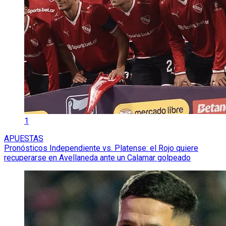
1
APUESTAS
Pronósticos Independiente vs. Platense: el Rojo quiere
recuperarse en Avellaneda ante un Calamar golpeado