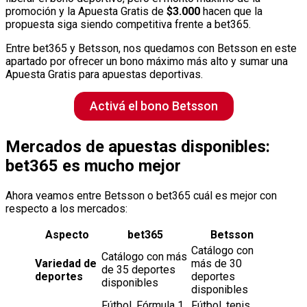
promoción y la Apuesta Gratis de
$3.000
hacen que la
propuesta siga siendo competitiva frente a bet365.
Entre bet365 y Betsson, nos quedamos con Betsson en este
apartado por ofrecer un bono máximo más alto y sumar una
Apuesta Gratis para apuestas deportivas.
Mercados de apuestas disponibles:
bet365 es mucho mejor
Ahora veamos entre Betsson o bet365 cuál es mejor con
respecto a los mercados:
Aspecto
bet365
Betsson
Catálogo con
Catálogo con más
Variedad de
más de 30
de 35 deportes
deportes
deportes
disponibles
disponibles
Fútbol, Fórmula 1,
Fútbol, tenis,