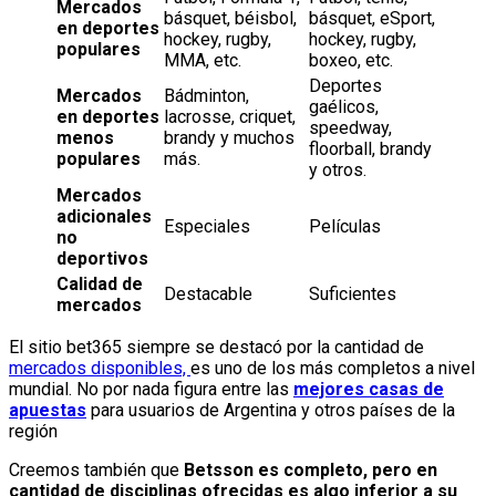
Mercados
básquet, béisbol,
básquet, eSport,
en deportes
hockey, rugby,
hockey, rugby,
populares
MMA, etc.
boxeo, etc.
Deportes
Mercados
Bádminton,
gaélicos,
en deportes
lacrosse, criquet,
speedway,
menos
brandy y muchos
floorball, brandy
populares
más.
y otros.
Mercados
adicionales
Especiales
Películas
no
deportivos
Calidad de
Destacable
Suficientes
mercados
El sitio bet365 siempre se destacó por la cantidad de
mercados disponibles,
es uno de los más completos a nivel
mundial. No por nada figura entre las
mejores casas de
apuestas
para usuarios de Argentina y otros países de la
región
Creemos también que
Betsson es completo, pero en
cantidad de disciplinas ofrecidas es algo inferior a su