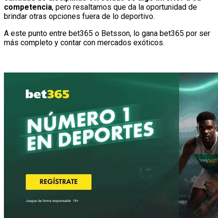
competencia
, pero resaltamos que da la oportunidad de
brindar otras opciones fuera de lo deportivo.
A este punto entre bet365 o Betsson, lo gana bet365 por ser
más completo y contar con mercados exóticos.