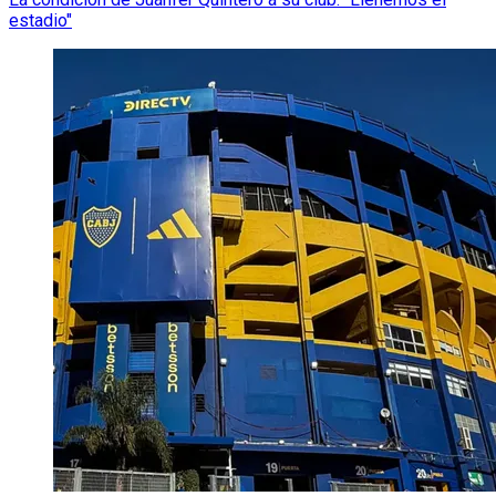
estadio"