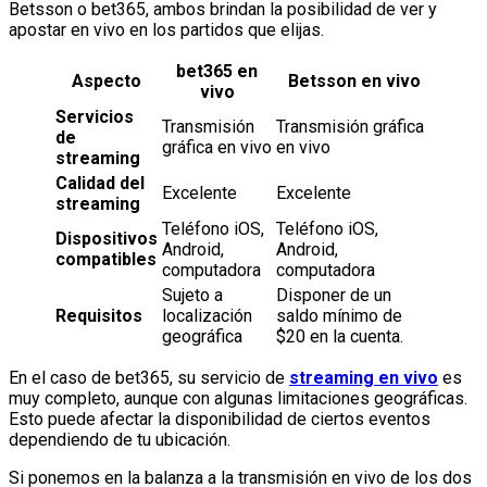
Betsson o bet365, ambos brindan la posibilidad de ver y
apostar en vivo en los partidos que elijas.
bet365 en
Aspecto
Betsson en vivo
vivo
Servicios
Transmisión
Transmisión gráfica
de
gráfica en vivo
en vivo
streaming
Calidad del
Excelente
Excelente
streaming
Teléfono iOS,
Teléfono iOS,
Dispositivos
Android,
Android,
compatibles
computadora
computadora
Sujeto a
Disponer de un
Requisitos
localización
saldo mínimo de
geográfica
$20 en la cuenta.
En el caso de bet365, su servicio de
streaming en vivo
es
muy completo, aunque con algunas limitaciones geográficas.
Esto puede afectar la disponibilidad de ciertos eventos
dependiendo de tu ubicación.
Si ponemos en la balanza a la transmisión en vivo de los dos