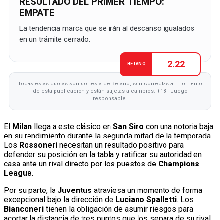
RESULTADO DEL PRIMER TIEMPO:
EMPATE
La tendencia marca que se irán al descanso igualados
en un trámite cerrado.
2.22
BETANO
Todas estas cuotas son cortesía de Betano, son correctas al momento
de esta publicación y están sujetas a cambios. +18 | Juego
responsable.
El
Milan
llega a este clásico en
San Siro
con una notoria baja
en su rendimiento durante la segunda mitad de la temporada.
Los
Rossoneri
necesitan un resultado positivo para
defender su posición en la tabla y ratificar su autoridad en
casa ante un rival directo por los puestos de
Champions
League
.
Por su parte, la
Juventus
atraviesa un momento de forma
excepcional bajo la dirección de
Luciano Spalletti
. Los
Bianconeri
tienen la obligación de asumir riesgos para
acortar la distancia de tres puntos que los separa de su rival,