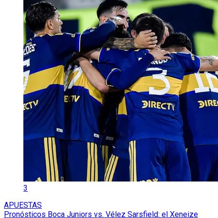
3
APUESTAS
Pronósticos Boca Juniors vs. Vélez Sarsfield: el Xeneize