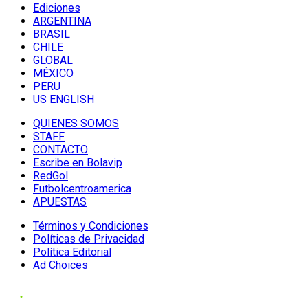
Ediciones
ARGENTINA
BRASIL
CHILE
GLOBAL
MÉXICO
PERU
US ENGLISH
QUIENES SOMOS
STAFF
CONTACTO
Escribe en Bolavip
RedGol
Futbolcentroamerica
APUESTAS
Términos y Condiciones
Políticas de Privacidad
Política Editorial
Ad Choices