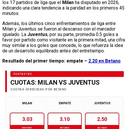
los 17 partidos de liga que el
Milan
ha disputado en 2026,
indicando una clara tendencia a la paridad en los primeros 45
minutos.
Además, los últimos cinco enfrentamientos de liga entre
Milan y Juventus se fueron al descanso con el marcador
igualado. La
Juventus
, por su parte, promedia 0.5 goles a
favor por partido como visitante en la primera mitad, una cifra
muy similar a los goles que concede, lo que refuerza la idea
de un desarrollo equilibrado antes del entretiempo.
Resultado del primer tiempo: empate –
2.20 en Betano
CUOTAS 1X2
CUOTAS: MILAN VS JUVENTUS
CUOTAS OFRECIDAS POR BETANO
MILAN
EMPATE
JUVENTUS
3.03
3.10
2.50
BETANO
BETANO
BETANO