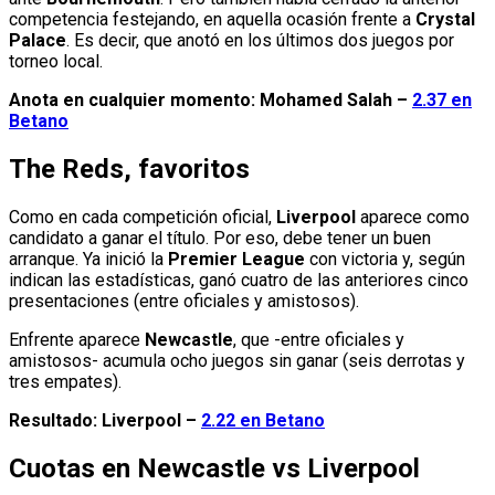
competencia festejando, en aquella ocasión frente a
Crystal
Palace
. Es decir, que anotó en los últimos dos juegos por
torneo local.
Anota en cualquier momento: Mohamed Salah –
2.37 en
Betano
The Reds, favoritos
Como en cada competición oficial,
Liverpool
aparece como
candidato a ganar el título. Por eso, debe tener un buen
arranque. Ya inició la
Premier League
con victoria y, según
indican las estadísticas, ganó cuatro de las anteriores cinco
presentaciones (entre oficiales y amistosos).
Enfrente aparece
Newcastle
, que -entre oficiales y
amistosos- acumula ocho juegos sin ganar (seis derrotas y
tres empates).
Resultado: Liverpool –
2.22 en Betano
Cuotas en Newcastle vs Liverpool