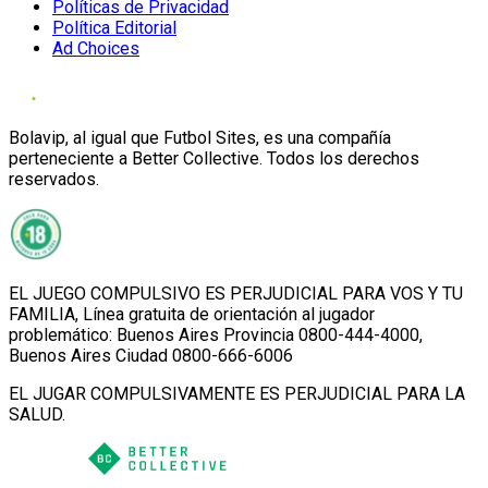
Políticas de Privacidad
Política Editorial
Ad Choices
Bolavip, al igual que Futbol Sites, es una compañía
perteneciente a Better Collective. Todos los derechos
reservados.
EL JUEGO COMPULSIVO ES PERJUDICIAL PARA VOS Y TU
FAMILIA, Línea gratuita de orientación al jugador
problemático: Buenos Aires Provincia 0800-444-4000,
Buenos Aires Ciudad 0800-666-6006
EL JUGAR COMPULSIVAMENTE ES PERJUDICIAL PARA LA
SALUD.