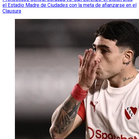
el Estadio Madre de Ciudades con la meta de afianzarse en el
Clausura