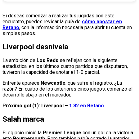
Si deseas comenzar a realizar tus jugadas con este
encuentro, puedes revisar la guía de
cómo apostar en
Betano
, con la información necesaria para abrir tu cuenta en
simples pasos.
Liverpool desnivela
La ambición de
Los Reds
se reflejan con la siguiente
estadística: en los últimos cuatro partidos que disputaron,
tuvieron la capacidad de anotar el 1-0 parcial.
Enfrente aparece
Newcastle
, que sufre el registro. ¿La
razón? En cuatro de los anteriores cinco juegos, comenzó el
desarrollo abajo en el marcador.
Próximo gol (1): Liverpool –
1.82 en Betano
Salah marca
El egipcio inició la
Premier League
con un gol en la victoria
ante
Bournemouth
. Pero también había cerrado la anterior