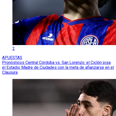
2
APUESTAS
Pronósticos Central Córdoba vs. San Lorenzo: el Ciclón pisa
el Estadio Madre de Ciudades con la meta de afianzarse en el
Clausura