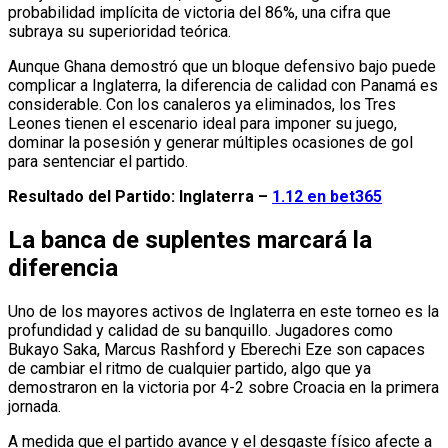
probabilidad implícita de victoria del 86%, una cifra que
subraya su superioridad teórica.
Aunque Ghana demostró que un bloque defensivo bajo puede
complicar a Inglaterra, la diferencia de calidad con Panamá es
considerable. Con los canaleros ya eliminados, los Tres
Leones tienen el escenario ideal para imponer su juego,
dominar la posesión y generar múltiples ocasiones de gol
para sentenciar el partido.
Resultado del Partido: Inglaterra –
1.12 en bet365
La banca de suplentes marcará la
diferencia
Uno de los mayores activos de Inglaterra en este torneo es la
profundidad y calidad de su banquillo. Jugadores como
Bukayo Saka, Marcus Rashford y Eberechi Eze son capaces
de cambiar el ritmo de cualquier partido, algo que ya
demostraron en la victoria por 4-2 sobre Croacia en la primera
jornada.
A medida que el partido avance y el desgaste físico afecte a