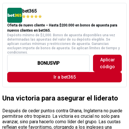
Una victoria para asegurar el liderato
Después de ceder puntos contra Ghana, Inglaterra no puede
permitirse otro tropiezo. La victoria es crucial no solo para
avanzar, sino para hacerlo como líder del grupo. Las cuotas
reflejan este favoritismo, otorgando a los ingleses una