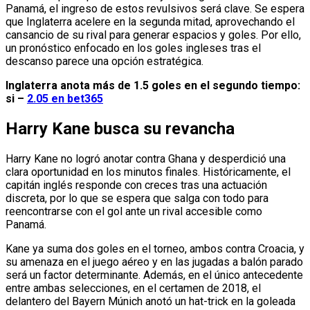
Panamá, el ingreso de estos revulsivos será clave. Se espera
que Inglaterra acelere en la segunda mitad, aprovechando el
cansancio de su rival para generar espacios y goles. Por ello,
un pronóstico enfocado en los goles ingleses tras el
descanso parece una opción estratégica.
Inglaterra anota más de 1.5 goles en el segundo tiempo:
si –
2.05 en bet365
Harry Kane busca su revancha
Harry Kane no logró anotar contra Ghana y desperdició una
clara oportunidad en los minutos finales. Históricamente, el
capitán inglés responde con creces tras una actuación
discreta, por lo que se espera que salga con todo para
reencontrarse con el gol ante un rival accesible como
Panamá.
Kane ya suma dos goles en el torneo, ambos contra Croacia, y
su amenaza en el juego aéreo y en las jugadas a balón parado
será un factor determinante. Además, en el único antecedente
entre ambas selecciones, en el certamen de 2018, el
delantero del Bayern Múnich anotó un hat-trick en la goleada