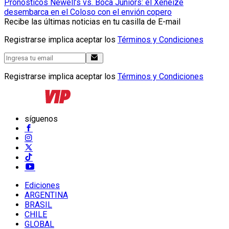
Pronósticos Newell’s vs. Boca Juniors: el Xeneize
desembarca en el Coloso con el envión copero
Recibe las últimas noticias en tu casilla de E-mail
Registrarse implica aceptar los
Términos y Condiciones
Registrarse implica aceptar los
Términos y Condiciones
síguenos
Ediciones
ARGENTINA
BRASIL
CHILE
GLOBAL