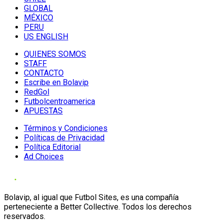
GLOBAL
MÉXICO
PERU
US ENGLISH
QUIENES SOMOS
STAFF
CONTACTO
Escribe en Bolavip
RedGol
Futbolcentroamerica
APUESTAS
Términos y Condiciones
Políticas de Privacidad
Política Editorial
Ad Choices
Bolavip, al igual que Futbol Sites, es una compañía
perteneciente a Better Collective. Todos los derechos
reservados.