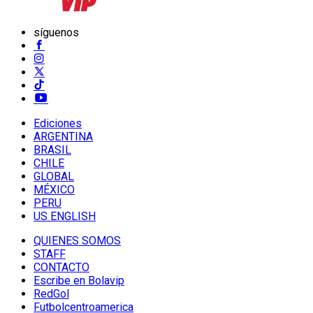
síguenos
Ediciones
ARGENTINA
BRASIL
CHILE
GLOBAL
MÉXICO
PERU
US ENGLISH
QUIENES SOMOS
STAFF
CONTACTO
Escribe en Bolavip
RedGol
Futbolcentroamerica