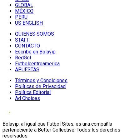
GLOBAL
MÉXICO
PERU
US ENGLISH
QUIENES SOMOS
STAFF
CONTACTO
Escribe en Bolavip
RedGol
Futbolcentroamerica
APUESTAS
Términos y Condiciones
Políticas de Privacidad
Política Editorial
Ad Choices
Bolavip, al igual que Futbol Sites, es una compañía
perteneciente a Better Collective. Todos los derechos
reservados.