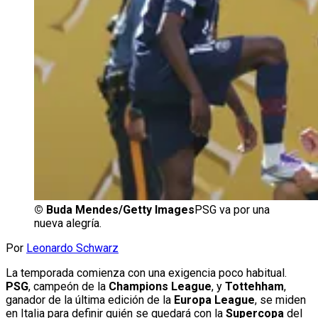
©
Buda Mendes/Getty Images
PSG va por una
nueva alegría.
Por
Leonardo Schwarz
La temporada comienza con una exigencia poco habitual.
PSG
, campeón de la
Champions League
, y
Tottehham
,
ganador de la última edición de la
Europa League
, se miden
en Italia para definir quién se quedará con la
Supercopa
del