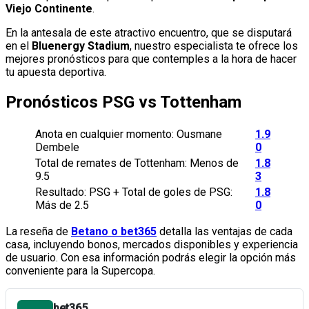
Viejo Continente
.
En la antesala de este atractivo encuentro, que se disputará
en el
Bluenergy Stadium
, nuestro especialista te ofrece los
mejores pronósticos para que contemples a la hora de hacer
tu apuesta deportiva.
Pronósticos PSG vs Tottenham
Anota en cualquier momento: Ousmane
1.9
Dembele
0
Total de remates de Tottenham: Menos de
1.8
9.5
3
Resultado: PSG + Total de goles de PSG:
1.8
Más de 2.5
0
La reseña de
Betano o bet365
detalla las ventajas de cada
casa, incluyendo bonos, mercados disponibles y experiencia
de usuario. Con esa información podrás elegir la opción más
conveniente para la Supercopa.