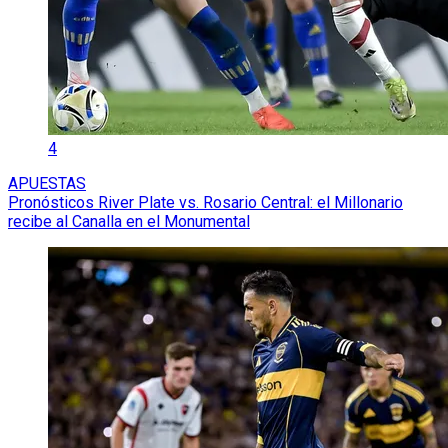
4
APUESTAS
Pronósticos River Plate vs. Rosario Central: el Millonario
recibe al Canalla en el Monumental