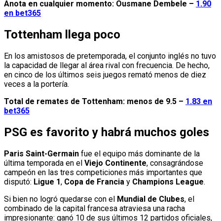
Anota en cualquier momento: Ousmane Dembele –
1.90
en bet365
Tottenham llega poco
En los amistosos de pretemporada, el conjunto inglés no tuvo
la capacidad de llegar al área rival con frecuencia. De hecho,
en cinco de los últimos seis juegos remató menos de diez
veces a la portería.
Total de remates de Tottenham: menos de 9.5 –
1.83 en
bet365
PSG es favorito y habrá muchos goles
Paris Saint-Germain
fue el equipo más dominante de la
última temporada en el
Viejo Continente
, consagrándose
campeón en las tres competiciones más importantes que
disputó:
Ligue 1
,
Copa de Francia
y
Champions League
.
Si bien no logró quedarse con el
Mundial de Clubes
, el
combinado de la capital francesa atraviesa una racha
impresionante: ganó 10 de sus últimos 12 partidos oficiales,