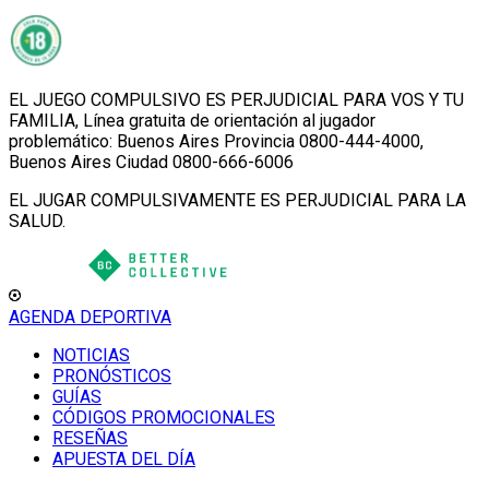
EL JUEGO COMPULSIVO ES PERJUDICIAL PARA VOS Y TU
FAMILIA, Línea gratuita de orientación al jugador
problemático: Buenos Aires Provincia 0800-444-4000,
Buenos Aires Ciudad 0800-666-6006
EL JUGAR COMPULSIVAMENTE ES PERJUDICIAL PARA LA
SALUD.
AGENDA DEPORTIVA
NOTICIAS
PRONÓSTICOS
GUÍAS
CÓDIGOS PROMOCIONALES
RESEÑAS
APUESTA DEL DÍA