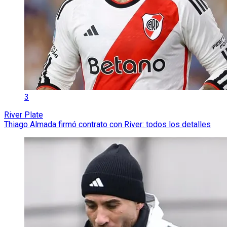
3
River Plate
Thiago Almada firmó contrato con River: todos los detalles