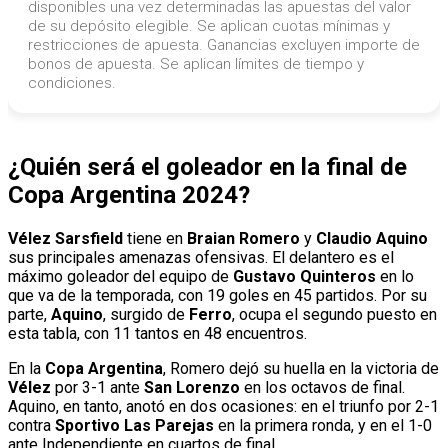
¿Quién será el goleador en la final de
Copa Argentina 2024?
Vélez Sarsfield
tiene en
Braian Romero
y
Claudio Aquino
sus principales amenazas ofensivas. El delantero es el
máximo goleador del equipo de
Gustavo Quinteros
en lo
que va de la temporada, con 19 goles en 45 partidos. Por su
parte,
Aquino
, surgido de
Ferro
, ocupa el segundo puesto en
esta tabla, con 11 tantos en 48 encuentros.
En la
Copa Argentina
, Romero dejó su huella en la victoria de
Vélez
por 3-1 ante
San Lorenzo
en los octavos de final.
Aquino, en tanto, anotó en dos ocasiones: en el triunfo por 2-1
contra
Sportivo Las Parejas
en la primera ronda, y en el 1-0
ante Independiente en cuartos de final.