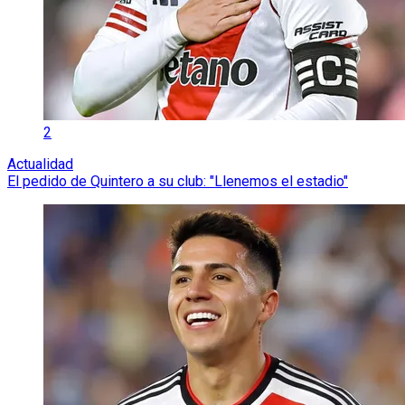
2
Actualidad
El pedido de Quintero a su club: "Llenemos el estadio"