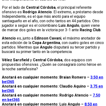
Por el lado de
Central Córdoba
, el principal referente
ofensivo es
Rodrigo Atencio
. El extremo, a préstamo desde
Independiente, es el que más anotó para el equipo
santiagueño en el año, con ocho tantos en 44 partidos. Otro
jugador a seguir es el colombiano
Luis Angulo
, quien viene
de marcar dos goles en la victoria por 3-1 ante
Racing Club
.
Atencio
es, junto a
Edinson Cavani
, el máximo anotador de
esta edición de la
Copa Argentina
, con cuatro goles en cinco
partidos. Mientras que
Angulo
disputará su tercer partido y
buscará su primer tanto en la competencia.
Vélez Sarsfield
y
Central Córdoba
, dos equipos con
propuestas ofensivas. ¿Quién se consagrará como héroe en
la noche santafesina?
Anotará en cualquier momento: Braian Romero –
3.50 en
bet365
Anotará en cualquier momento: Claudio Aquino –
3.75 en
bet365
Anotará en cualquier momento: Rodrigo Atencio –
7.50
en bet365
Anotará en cualquier momento: Luis Angulo –
8.50 en