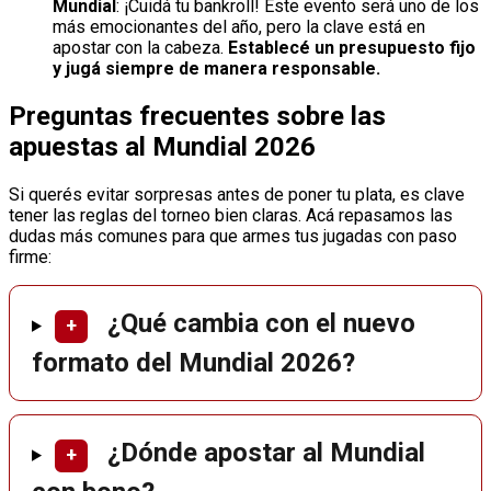
Mundial
: ¡Cuidá tu bankroll! Este evento será uno de los
más emocionantes del año, pero la clave está en
apostar con la cabeza.
Establecé un presupuesto fijo
y jugá siempre de manera responsable.
Preguntas frecuentes sobre las
apuestas al Mundial 2026
Si querés evitar sorpresas antes de poner tu plata, es clave
tener las reglas del torneo bien claras. Acá repasamos las
dudas más comunes para que armes tus jugadas con paso
firme:
¿Qué cambia con el nuevo
+
formato del Mundial 2026?
¿Dónde apostar al Mundial
+