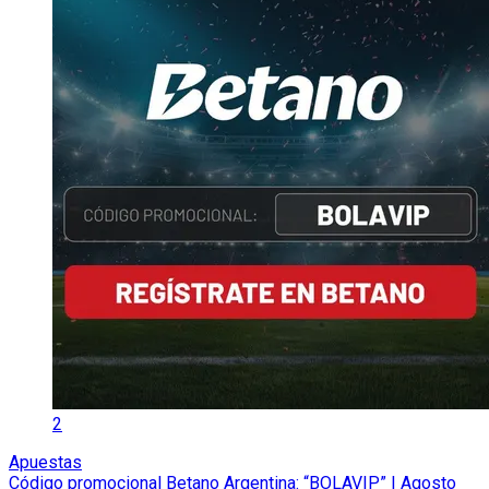
2
Apuestas
Código promocional Betano Argentina: “BOLAVIP” | Agosto