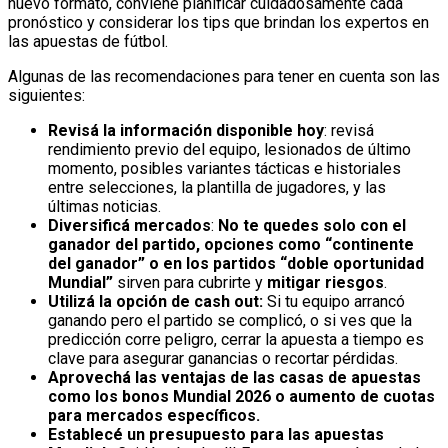
nuevo formato, conviene planificar cuidadosamente cada
pronóstico y considerar los tips que brindan los expertos en
las apuestas de fútbol.
Algunas de las recomendaciones para tener en cuenta son las
siguientes:
Revisá la información disponible hoy
: revisá
rendimiento previo del equipo, lesionados de último
momento, posibles variantes tácticas e historiales
entre selecciones, la plantilla de jugadores, y las
últimas noticias.
Diversificá mercados
:
No te quedes solo con el
ganador del partido, opciones como “continente
del ganador” o en los partidos “doble oportunidad
Mundial”
sirven para cubrirte y
mitigar riesgos
.
Utilizá la opción de cash out:
Si tu equipo arrancó
ganando pero el partido se complicó, o si ves que la
predicción corre peligro, cerrar la apuesta a tiempo es
clave para asegurar ganancias o recortar pérdidas.
Aprovechá las ventajas de las casas de apuestas
como los bonos Mundial 2026 o aumento de cuotas
para mercados específicos.
Establecé un presupuesto para las apuestas