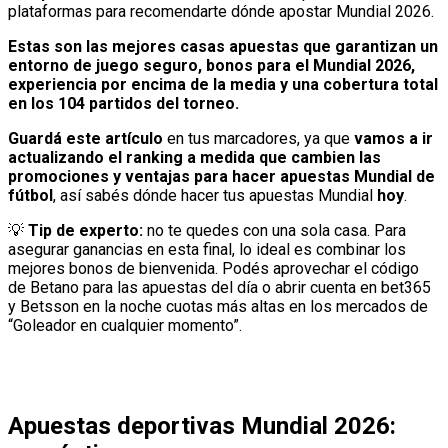
plataformas para recomendarte dónde apostar Mundial 2026.
Estas son las mejores casas apuestas que garantizan un
entorno de juego seguro, bonos para el Mundial 2026,
experiencia por encima de la media y una cobertura total
en los 104 partidos del torneo.
Guardá este artículo
en tus marcadores, ya que
vamos a ir
actualizando el ranking a medida que cambien las
promociones y ventajas para hacer apuestas Mundial de
fútbol
, así sabés dónde hacer tus apuestas Mundial
hoy
.
💡
Tip de experto:
no te quedes con una sola casa. Para
asegurar ganancias en esta final, lo ideal es combinar los
mejores bonos de bienvenida. Podés aprovechar el código
de Betano para las apuestas del día o abrir cuenta en bet365
y Betsson en la noche cuotas más altas en los mercados de
“Goleador en cualquier momento”.
Apuestas deportivas Mundial 2026: