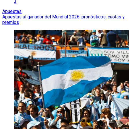
3
Apuestas
Apuestas al ganador del Mundial 2026: pronósticos, cuotas y
premios