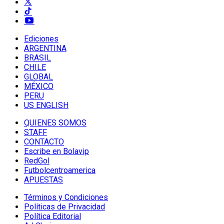
Ediciones
ARGENTINA
BRASIL
CHILE
GLOBAL
MÉXICO
PERU
US ENGLISH
QUIENES SOMOS
STAFF
CONTACTO
Escribe en Bolavip
RedGol
Futbolcentroamerica
APUESTAS
Términos y Condiciones
Políticas de Privacidad
Política Editorial