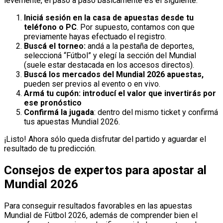
levemente, el paso a paso básicamente es el siguiente:
Iniciá sesión en la casa de apuestas desde tu
teléfono o PC
. Por supuesto, contamos con que
previamente hayas efectuado el registro.
Buscá el torneo:
andá a la pestaña de deportes,
seleccioná “Fútbol” y elegí la sección del Mundial
(suele estar destacada en los accesos directos).
Buscá los mercados del Mundial 2026 apuestas,
pueden ser previos al evento o en vivo.
Armá tu cupón:
introducí el valor que invertirás por
ese pronóstico
Confirmá la jugada
: dentro del mismo ticket y confirmá
tus apuestas Mundial 2026.
¡Listo! Ahora sólo queda disfrutar del partido y aguardar el
resultado de tu predicción.
Consejos de expertos para apostar al
Mundial 2026
Para conseguir resultados favorables en las apuestas
Mundial de Fútbol 2026, además de comprender bien el