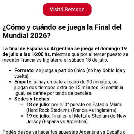
¿Cómo y cuándo se juega la Final del
Mundial 2026?
La final de España vs Argentina se juega el domingo 19
de julio a las 16:00 hs
, mientras que por el tercer puesto se
medirán Francia vs Inglaterra el sábado 18 de julio.
Formato
: se juega a partido único (no hay doble ida y
vuelta).
Empate
: si hay empate al cabo de 90 minutos, se
juegan dos tiempos extra de 15 minutos. Si continúa
igual, se define por tanda de penales.
Sedes y fechas:
18 de julio:
por el 3° puesto en Estadio Miami
(Hard Rock Stadium). (Francia vs Inglaterra).
19 de julio:
Final en el MetLife Stadium de New
Jersey (España vs Argentina).
Podés desde ya hacer tus apuestas Argentina vs España o