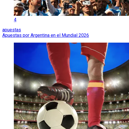
4
apuestas
Apuestas por Argentina en el Mundial 2026