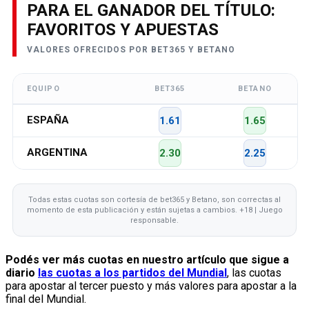
PARA EL GANADOR DEL TÍTULO:
FAVORITOS Y APUESTAS
VALORES OFRECIDOS POR BET365 Y BETANO
EQUIPO
BET365
BETANO
ESPAÑA
1.61
1.65
ARGENTINA
2.30
2.25
Todas estas cuotas son cortesía de bet365 y Betano, son correctas al
momento de esta publicación y están sujetas a cambios. +18 | Juego
responsable.
Podés ver más cuotas en nuestro artículo que sigue a
diario
las cuotas a los partidos del Mundial
, las cuotas
para apostar al tercer puesto y más valores para apostar a la
final del Mundial.