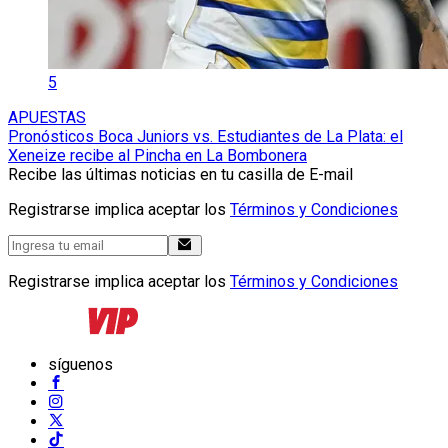
5
APUESTAS
Pronósticos Boca Juniors vs. Estudiantes de La Plata: el
Xeneize recibe al Pincha en La Bombonera
Recibe las últimas noticias en tu casilla de E-mail
Registrarse implica aceptar los
Términos y Condiciones
Registrarse implica aceptar los
Términos y Condiciones
síguenos