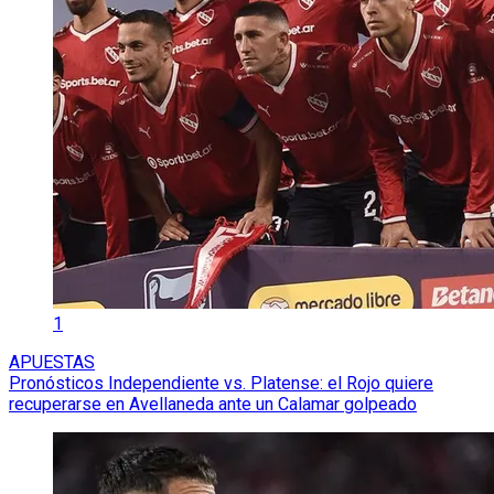
1
APUESTAS
Pronósticos Independiente vs. Platense: el Rojo quiere
recuperarse en Avellaneda ante un Calamar golpeado