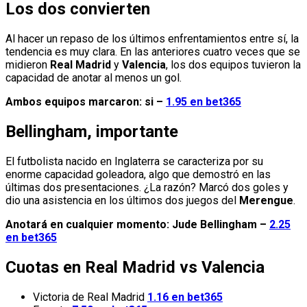
Los dos convierten
Al hacer un repaso de los últimos enfrentamientos entre sí, la
tendencia es muy clara. En las anteriores cuatro veces que se
midieron
Real Madrid
y
Valencia
, los dos equipos tuvieron la
capacidad de anotar al menos un gol.
Ambos equipos marcaron: si –
1.95 en bet365
Bellingham, importante
El futbolista nacido en Inglaterra se caracteriza por su
enorme capacidad goleadora, algo que demostró en las
últimas dos presentaciones. ¿La razón? Marcó dos goles y
dio una asistencia en los últimos dos juegos del
Merengue
.
Anotará en cualquier momento: Jude Bellingham –
2.25
en bet365
Cuotas en Real Madrid vs Valencia
Victoria de Real Madrid
1.16 en bet365