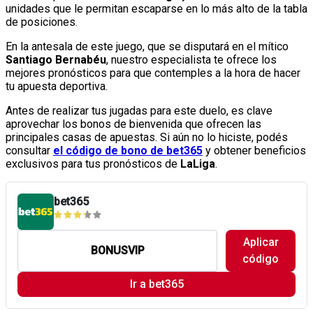
unidades que le permitan escaparse en lo más alto de la tabla
de posiciones.
En la antesala de este juego, que se disputará en el mítico
Santiago Bernabéu
, nuestro especialista te ofrece los
mejores pronósticos para que contemples a la hora de hacer
tu apuesta deportiva.
Antes de realizar tus jugadas para este duelo, es clave
aprovechar los bonos de bienvenida que ofrecen las
principales casas de apuestas. Si aún no lo hiciste, podés
consultar
el código de bono de bet365
y obtener beneficios
exclusivos para tus pronósticos de
LaLiga
.