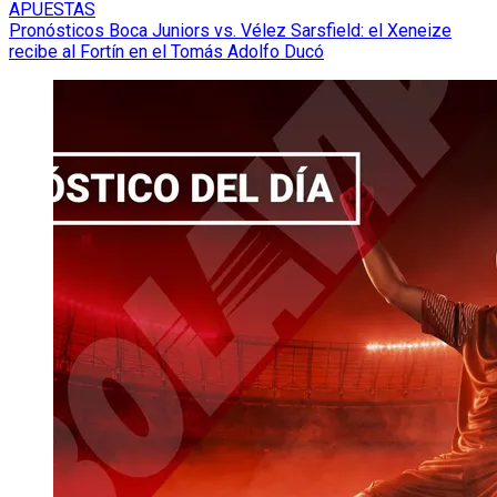
APUESTAS
Pronósticos Boca Juniors vs. Vélez Sarsfield: el Xeneize
recibe al Fortín en el Tomás Adolfo Ducó