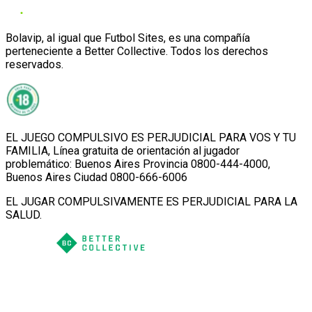
Bolavip, al igual que Futbol Sites, es una compañía
perteneciente a Better Collective. Todos los derechos
reservados.
EL JUEGO COMPULSIVO ES PERJUDICIAL PARA VOS Y TU
FAMILIA, Línea gratuita de orientación al jugador
problemático: Buenos Aires Provincia 0800-444-4000,
Buenos Aires Ciudad 0800-666-6006
EL JUGAR COMPULSIVAMENTE ES PERJUDICIAL PARA LA
SALUD.