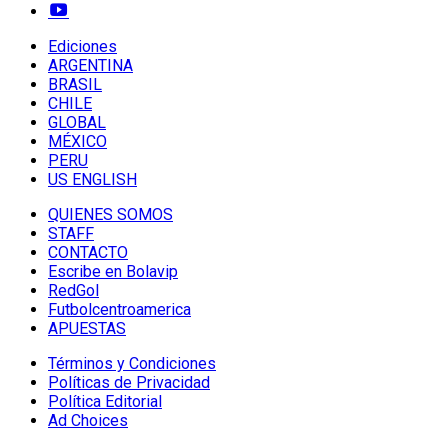
Ediciones
ARGENTINA
BRASIL
CHILE
GLOBAL
MÉXICO
PERU
US ENGLISH
QUIENES SOMOS
STAFF
CONTACTO
Escribe en Bolavip
RedGol
Futbolcentroamerica
APUESTAS
Términos y Condiciones
Políticas de Privacidad
Política Editorial
Ad Choices