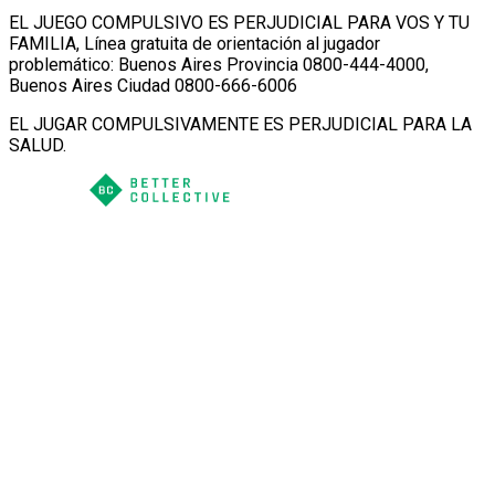
EL JUEGO COMPULSIVO ES PERJUDICIAL PARA VOS Y TU
FAMILIA, Línea gratuita de orientación al jugador
problemático: Buenos Aires Provincia 0800-444-4000,
Buenos Aires Ciudad 0800-666-6006
EL JUGAR COMPULSIVAMENTE ES PERJUDICIAL PARA LA
SALUD.