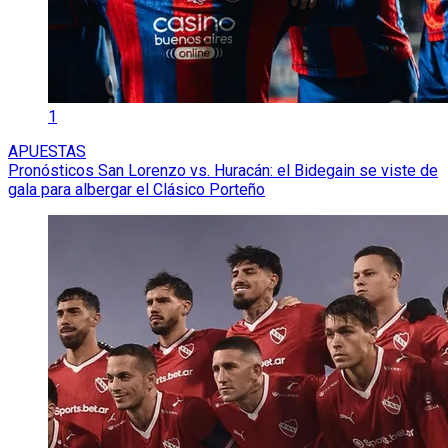
1
APUESTAS
Pronósticos San Lorenzo vs. Huracán: el Bidegain se viste de
gala para albergar el Clásico Porteño