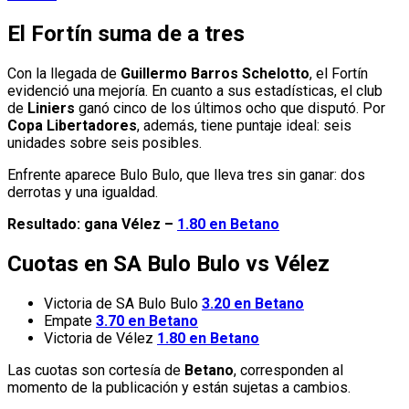
El Fortín suma de a tres
Con la llegada de
Guillermo Barros Schelotto
, el Fortín
evidenció una mejoría. En cuanto a sus estadísticas, el club
de
Liniers
ganó cinco de los últimos ocho que disputó. Por
Copa Libertadores
, además, tiene puntaje ideal: seis
unidades sobre seis posibles.
Enfrente aparece Bulo Bulo, que lleva tres sin ganar: dos
derrotas y una igualdad.
Resultado: gana Vélez –
1.80 en Betano
Cuotas en SA Bulo Bulo vs Vélez
Victoria de SA Bulo Bulo
3.20 en Betano
Empate
3.70 en Betano
Victoria de Vélez
1.80 en Betano
Las cuotas son cortesía de
Betano
, corresponden al
momento de la publicación y están sujetas a cambios.