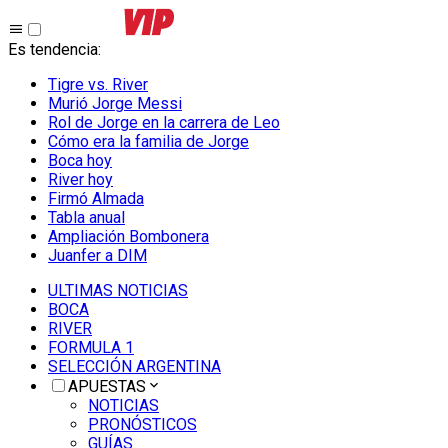
Es tendencia
:
Tigre vs. River
Murió Jorge Messi
Rol de Jorge en la carrera de Leo
Cómo era la familia de Jorge
Boca hoy
River hoy
Firmó Almada
Tabla anual
Ampliación Bombonera
Juanfer a DIM
ULTIMAS NOTICIAS
BOCA
RIVER
FORMULA 1
SELECCIÓN ARGENTINA
APUESTAS
NOTICIAS
PRONÓSTICOS
GUÍAS