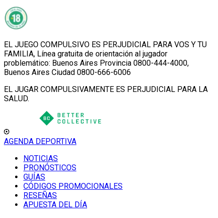
EL JUEGO COMPULSIVO ES PERJUDICIAL PARA VOS Y TU
FAMILIA, Línea gratuita de orientación al jugador
problemático: Buenos Aires Provincia 0800-444-4000,
Buenos Aires Ciudad 0800-666-6006
EL JUGAR COMPULSIVAMENTE ES PERJUDICIAL PARA LA
SALUD.
AGENDA DEPORTIVA
NOTICIAS
PRONÓSTICOS
GUÍAS
CÓDIGOS PROMOCIONALES
RESEÑAS
APUESTA DEL DÍA