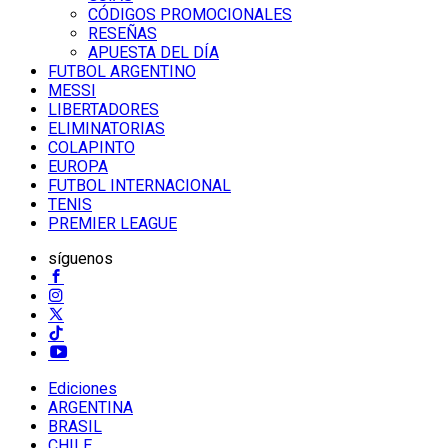
CÓDIGOS PROMOCIONALES
RESEÑAS
APUESTA DEL DÍA
FUTBOL ARGENTINO
MESSI
LIBERTADORES
ELIMINATORIAS
COLAPINTO
EUROPA
FUTBOL INTERNACIONAL
TENIS
PREMIER LEAGUE
síguenos
Ediciones
ARGENTINA
BRASIL
CHILE