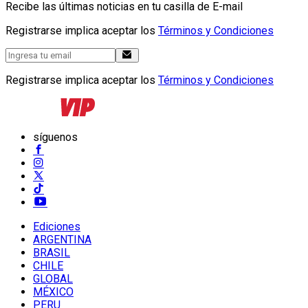
Recibe las últimas noticias en tu casilla de E-mail
Registrarse implica aceptar los
Términos y Condiciones
Registrarse implica aceptar los
Términos y Condiciones
síguenos
Ediciones
ARGENTINA
BRASIL
CHILE
GLOBAL
MÉXICO
PERU