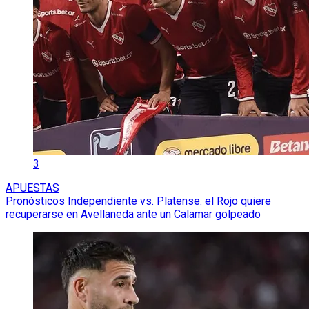
3
APUESTAS
Pronósticos Independiente vs. Platense: el Rojo quiere
recuperarse en Avellaneda ante un Calamar golpeado