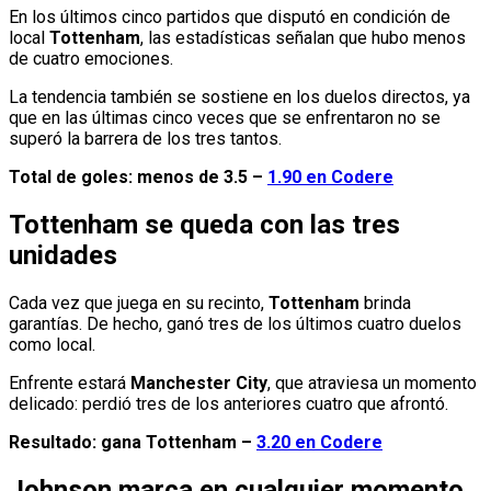
En los últimos cinco partidos que disputó en condición de
local
Tottenham
, las estadísticas señalan que hubo menos
de cuatro emociones.
La tendencia también se sostiene en los duelos directos, ya
que en las últimas cinco veces que se enfrentaron no se
superó la barrera de los tres tantos.
Total de goles: menos de 3.5 –
1.90 en Codere
Tottenham se queda con las tres
unidades
Cada vez que juega en su recinto,
Tottenham
brinda
garantías. De hecho, ganó tres de los últimos cuatro duelos
como local.
Enfrente estará
Manchester City
, que atraviesa un momento
delicado: perdió tres de los anteriores cuatro que afrontó.
Resultado: gana Tottenham –
3.20 en
Codere
Johnson marca en cualquier momento