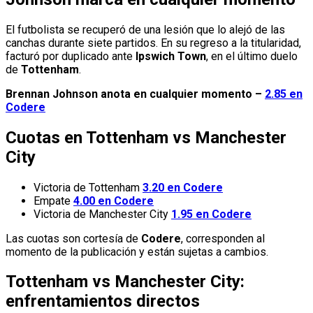
El futbolista se recuperó de una lesión que lo alejó de las
canchas durante siete partidos. En su regreso a la titularidad,
facturó por duplicado ante
Ipswich Town
, en el último duelo
de
Tottenham
.
Brennan Johnson anota en cualquier momento –
2.85 en
Codere
Cuotas en Tottenham vs Manchester
City
Victoria de Tottenham
3.20 en Codere
Empate
4.00 en Codere
Victoria de Manchester City
1.95 en Codere
Las cuotas son cortesía de
Codere
, corresponden al
momento de la publicación y están sujetas a cambios.
Tottenham vs Manchester City:
enfrentamientos directos