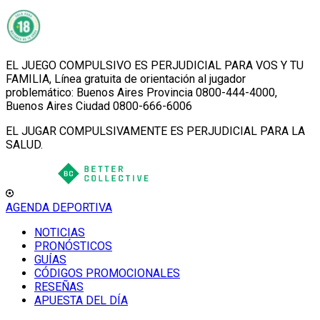
EL JUEGO COMPULSIVO ES PERJUDICIAL PARA VOS Y TU
FAMILIA, Línea gratuita de orientación al jugador
problemático: Buenos Aires Provincia 0800-444-4000,
Buenos Aires Ciudad 0800-666-6006
EL JUGAR COMPULSIVAMENTE ES PERJUDICIAL PARA LA
SALUD.
AGENDA DEPORTIVA
NOTICIAS
PRONÓSTICOS
GUÍAS
CÓDIGOS PROMOCIONALES
RESEÑAS
APUESTA DEL DÍA