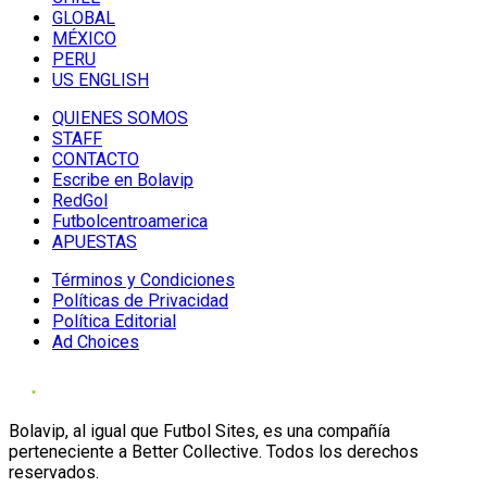
GLOBAL
MÉXICO
PERU
US ENGLISH
QUIENES SOMOS
STAFF
CONTACTO
Escribe en Bolavip
RedGol
Futbolcentroamerica
APUESTAS
Términos y Condiciones
Políticas de Privacidad
Política Editorial
Ad Choices
Bolavip, al igual que Futbol Sites, es una compañía
perteneciente a Better Collective. Todos los derechos
reservados.