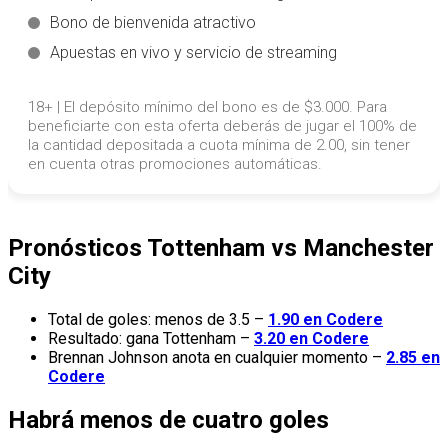
Pronósticos Tottenham vs Manchester
City
Total de goles: menos de 3.5 –
1.90 en Codere
Resultado: gana Tottenham –
3.20 en Codere
Brennan Johnson anota en cualquier momento –
2.85 en
Codere
Habrá menos de cuatro goles