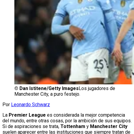
©
Dan Istitene/Getty Images
Los jugadores de
Manchester City, a puro festejo.
Por
Leonardo Schwarz
La
Premier League
es considerada la mejor competencia
del mundo, entre otras cosas, por la ambición de sus equipos.
Si de aspiraciones se trata,
Tottenham
y
Manchester City
suelen aparecer entre las instituciones que siempre tratan de