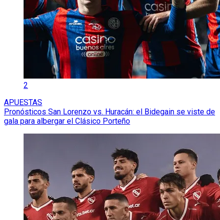
2
APUESTAS
Pronósticos San Lorenzo vs. Huracán: el Bidegain se viste de
gala para albergar el Clásico Porteño