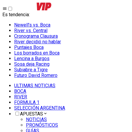
Es tendencia
:
Newell’s vs. Boca
River vs. Central
Cronograma Clausura
River decidió no hablar
Puntajes Boca
Los borrados en Boca
Lencina a Burgos
Sosa deja Racing
Subiabre a Tigre
Futuro David Romero
ULTIMAS NOTICIAS
BOCA
RIVER
FORMULA 1
SELECCIÓN ARGENTINA
APUESTAS
NOTICIAS
PRONÓSTICOS
GUÍAS