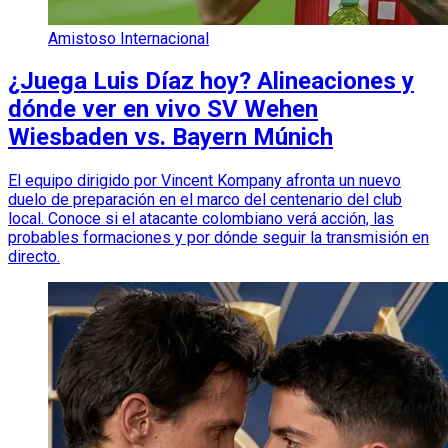
Amistoso Internacional
¿Juega Luis Díaz hoy? Alineaciones y
dónde ver en vivo SV Wehen
Wiesbaden vs. Bayern Múnich
El equipo dirigido por Vincent Kompany afronta un nuevo
duelo de preparación en el marco del centenario del club
local. Conoce si el atacante colombiano verá acción, las
probables formaciones y por dónde seguir la transmisión en
directo.