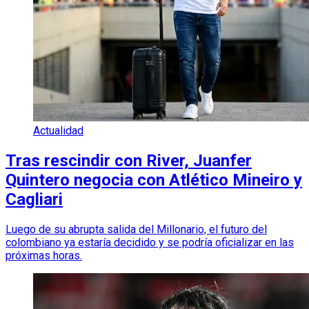
Actualidad
Tras rescindir con River, Juanfer
Quintero negocia con Atlético Mineiro y
Cagliari
Luego de su abrupta salida del Millonario, el futuro del
colombiano ya estaría decidido y se podría oficializar en las
próximas horas.