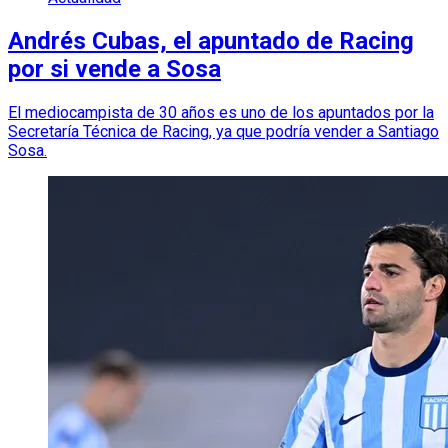
Andrés Cubas, el apuntado de Racing
por si vende a Sosa
El mediocampista de 30 años es uno de los apuntados por la
Secretaría Técnica de Racing, ya que podría vender a Santiago
Sosa.