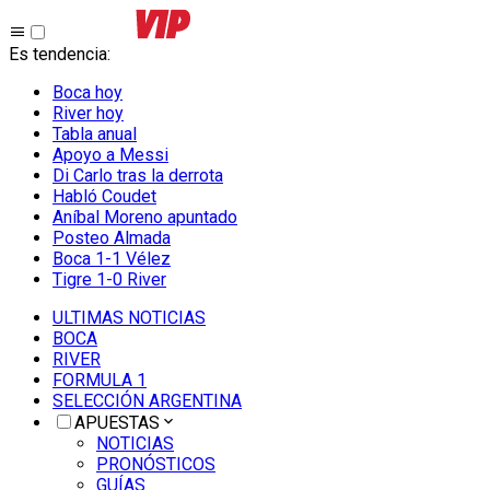
Es tendencia
:
Boca hoy
River hoy
Tabla anual
Apoyo a Messi
Di Carlo tras la derrota
Habló Coudet
Aníbal Moreno apuntado
Posteo Almada
Boca 1-1 Vélez
Tigre 1-0 River
ULTIMAS NOTICIAS
BOCA
RIVER
FORMULA 1
SELECCIÓN ARGENTINA
APUESTAS
NOTICIAS
PRONÓSTICOS
GUÍAS