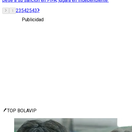
pese a su sanción en FIFA, jugará en Independiente.
2
3
542
543
1
Publicidad
TOP BOLAVIP