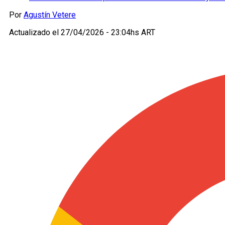
Por
Agustín Vetere
Actualizado el
27/04/2026 - 23:04hs ART