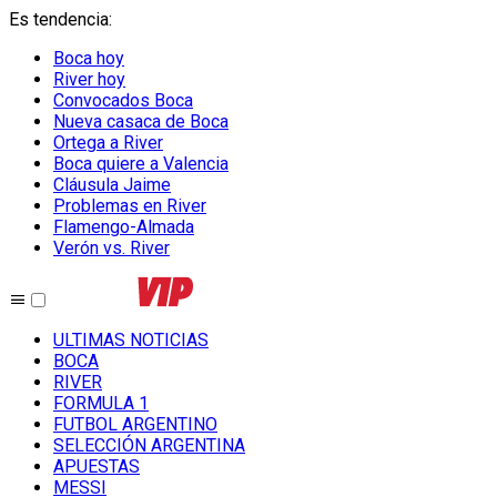
Es tendencia
:
Boca hoy
River hoy
Convocados Boca
Nueva casaca de Boca
Ortega a River
Boca quiere a Valencia
Cláusula Jaime
Problemas en River
Flamengo-Almada
Verón vs. River
ULTIMAS NOTICIAS
BOCA
RIVER
FORMULA 1
FUTBOL ARGENTINO
SELECCIÓN ARGENTINA
APUESTAS
MESSI