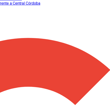
frente a Central Córdoba