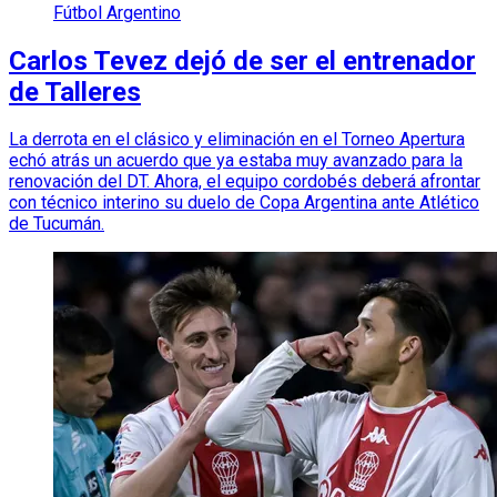
Fútbol Argentino
Carlos Tevez dejó de ser el entrenador
de Talleres
La derrota en el clásico y eliminación en el Torneo Apertura
echó atrás un acuerdo que ya estaba muy avanzado para la
renovación del DT. Ahora, el equipo cordobés deberá afrontar
con técnico interino su duelo de Copa Argentina ante Atlético
de Tucumán.