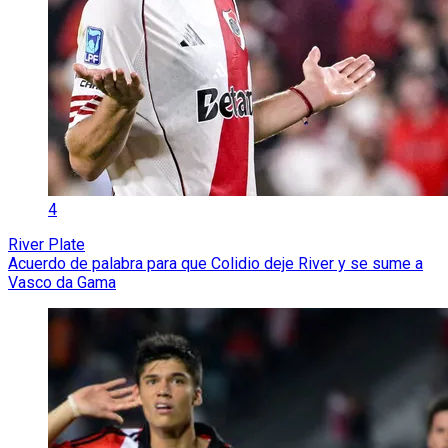
4
River Plate
Acuerdo de palabra para que Colidio deje River y se sume a
Vasco da Gama