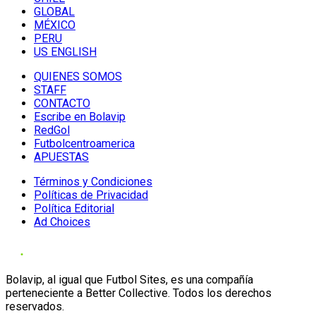
GLOBAL
MÉXICO
PERU
US ENGLISH
QUIENES SOMOS
STAFF
CONTACTO
Escribe en Bolavip
RedGol
Futbolcentroamerica
APUESTAS
Términos y Condiciones
Políticas de Privacidad
Política Editorial
Ad Choices
Bolavip, al igual que Futbol Sites, es una compañía
perteneciente a Better Collective. Todos los derechos
reservados.