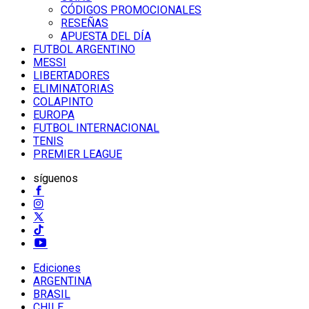
CÓDIGOS PROMOCIONALES
RESEÑAS
APUESTA DEL DÍA
FUTBOL ARGENTINO
MESSI
LIBERTADORES
ELIMINATORIAS
COLAPINTO
EUROPA
FUTBOL INTERNACIONAL
TENIS
PREMIER LEAGUE
síguenos
Ediciones
ARGENTINA
BRASIL
CHILE