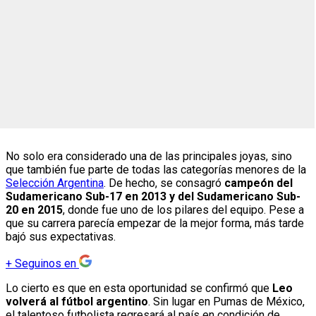
No solo era considerado una de las principales joyas, sino
que también fue parte de todas las categorías menores de la
Selección Argentina
. De hecho, se consagró
campeón del
Sudamericano Sub-17 en 2013 y del Sudamericano Sub-
20 en 2015
, donde fue uno de los pilares del equipo. Pese a
que su carrera parecía empezar de la mejor forma, más tarde
bajó sus expectativas.
+
Seguinos en
Lo cierto es que en esta oportunidad se confirmó que
Leo
volverá al fútbol argentino
. Sin lugar en Pumas de México,
el talentoso futbolista regresará al país en condición de