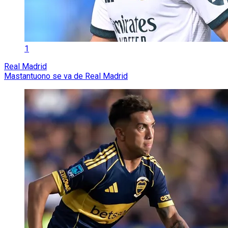
1
Real Madrid
Mastantuono se va de Real Madrid