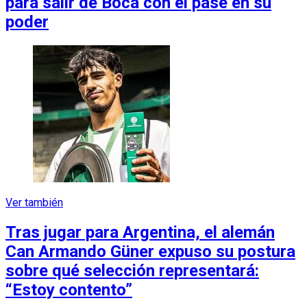
para salir de Boca con el pase en su
poder
Ver también
Tras jugar para Argentina, el alemán
Can Armando Güner expuso su postura
sobre qué selección representará:
“Estoy contento”