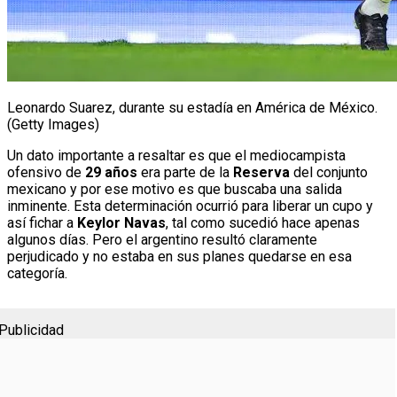
Leonardo Suarez, durante su estadía en América de México.
(Getty Images)
Un dato importante a resaltar es que el mediocampista
ofensivo de
29 años
era parte de la
Reserva
del conjunto
mexicano y por ese motivo es que buscaba una salida
inminente. Esta determinación ocurrió para liberar un cupo y
así fichar a
Keylor Navas
, tal como sucedió hace apenas
algunos días. Pero el argentino resultó claramente
perjudicado y no estaba en sus planes quedarse en esa
categoría.
Publicidad