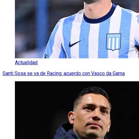
Actualidad
Santi Sosa se va de Racing: acuerdo con Vasco da Gama