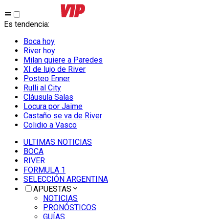
Es tendencia
:
Boca hoy
River hoy
Milan quiere a Paredes
XI de lujo de River
Posteo Enner
Rulli al City
Cláusula Salas
Locura por Jaime
Castaño se va de River
Colidio a Vasco
ULTIMAS NOTICIAS
BOCA
RIVER
FORMULA 1
SELECCIÓN ARGENTINA
APUESTAS
NOTICIAS
PRONÓSTICOS
GUÍAS