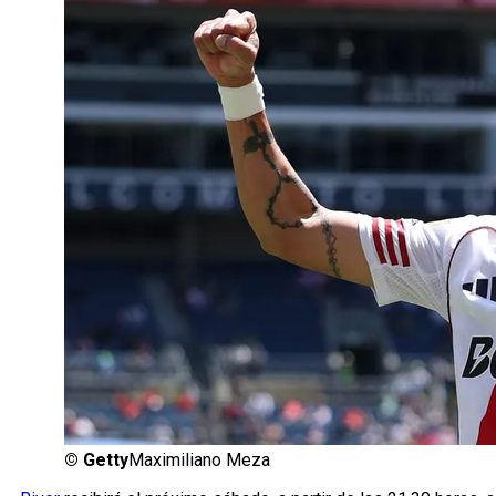
©
Getty
Maximiliano Meza