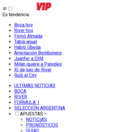
Es tendencia
:
Boca hoy
River hoy
Firmó Almada
Tabla anual
Habló Úbeda
Ampliación Bombonera
Juanfer a DIM
Milan quiere a Paredes
XI de lujo de River
Rulli al City
ULTIMAS NOTICIAS
BOCA
RIVER
FORMULA 1
SELECCIÓN ARGENTINA
APUESTAS
NOTICIAS
PRONÓSTICOS
GUÍAS