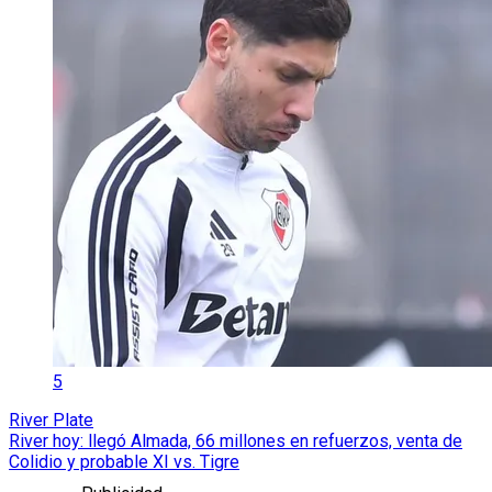
5
River Plate
River hoy: llegó Almada, 66 millones en refuerzos, venta de
Colidio y probable XI vs. Tigre