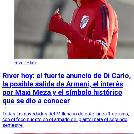
River Plate
River hoy: el fuerte anuncio de Di Carlo,
la posible salida de Armani, el interés
por Maxi Meza y el símbolo histórico
que se dio a conocer
Todas las novedades del Millonario de este lunes 1 de junio,
con el foco puesto en el armado del plantel para el segundo
semestre.