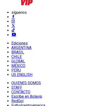
síguenos
Ediciones
ARGENTINA
BRASIL
CHILE
GLOBAL
MÉXICO
PERU
US ENGLISH
QUIENES SOMOS
STAFF
CONTACTO
Escribe en Bolavip
RedGol
Futbolcentroamerica