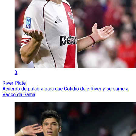
3
River Plate
Acuerdo de palabra para que Colidio deje River y se sume a
Vasco da Gama