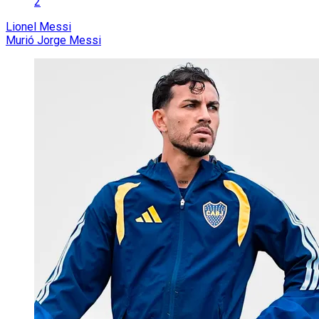
2
Lionel Messi
Murió Jorge Messi