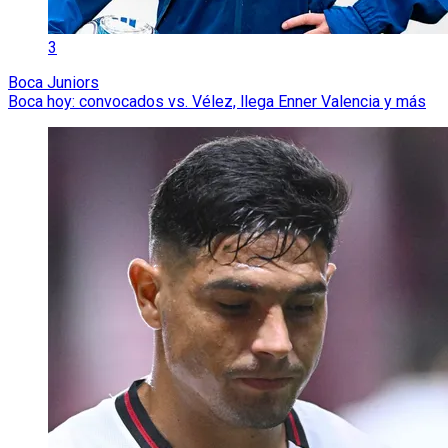
3
Boca Juniors
Boca hoy: convocados vs. Vélez, llega Enner Valencia y más