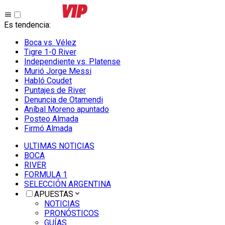
Es tendencia
:
Boca vs. Vélez
Tigre 1-0 River
Independiente vs. Platense
Murió Jorge Messi
Habló Coudet
Puntajes de River
Denuncia de Otamendi
Aníbal Moreno apuntado
Posteo Almada
Firmó Almada
ULTIMAS NOTICIAS
BOCA
RIVER
FORMULA 1
SELECCIÓN ARGENTINA
APUESTAS
NOTICIAS
PRONÓSTICOS
GUÍAS