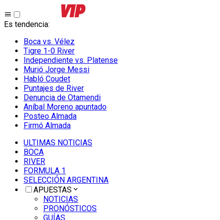
Es tendencia
:
Boca vs. Vélez
Tigre 1-0 River
Independiente vs. Platense
Murió Jorge Messi
Habló Coudet
Puntajes de River
Denuncia de Otamendi
Aníbal Moreno apuntado
Posteo Almada
Firmó Almada
ULTIMAS NOTICIAS
BOCA
RIVER
FORMULA 1
SELECCIÓN ARGENTINA
APUESTAS
NOTICIAS
PRONÓSTICOS
GUÍAS