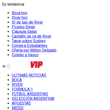
Es tendencia
:
Boca hoy
River hoy
XI de lujo de River
Posteo Enner
Cláusula Salas
Castaño se va de River
Tapia sobre Scaloni
Correa a Estudiantes
Oferta por Milton Delgado
Colidio a Vasco
ULTIMAS NOTICIAS
BOCA
RIVER
FORMULA 1
FUTBOL ARGENTINO
SELECCIÓN ARGENTINA
APUESTAS
MESSI