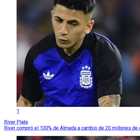
1
River Plate
River compró el 100% de Almada a cambio de 20 millones de 