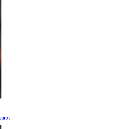
euros