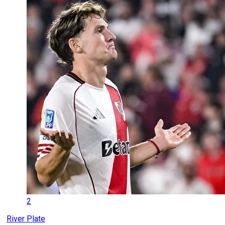
2
River Plate