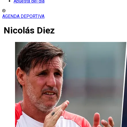
Apuesta del día
AGENDA DEPORTIVA
Nicolás Diez