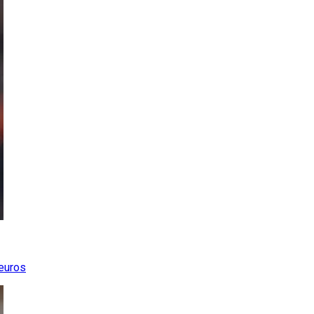
euros