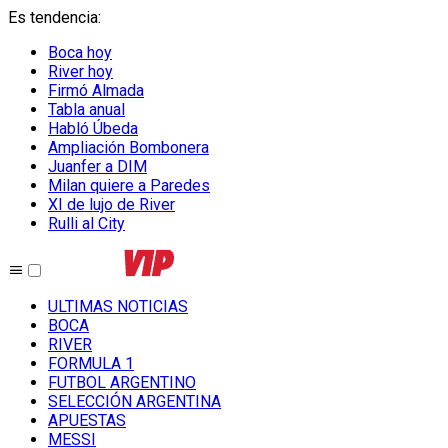
Es tendencia
:
Boca hoy
River hoy
Firmó Almada
Tabla anual
Habló Úbeda
Ampliación Bombonera
Juanfer a DIM
Milan quiere a Paredes
XI de lujo de River
Rulli al City
ULTIMAS NOTICIAS
BOCA
RIVER
FORMULA 1
FUTBOL ARGENTINO
SELECCIÓN ARGENTINA
APUESTAS
MESSI