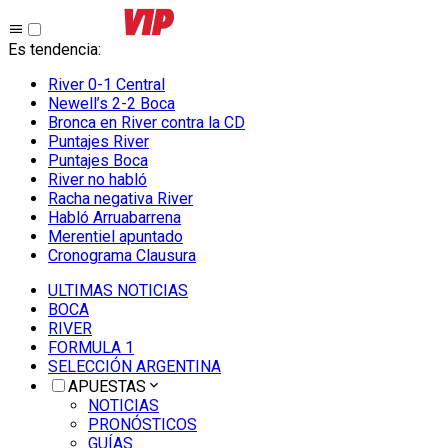
Es tendencia
:
River 0-1 Central
Newell’s 2-2 Boca
Bronca en River contra la CD
Puntajes River
Puntajes Boca
River no habló
Racha negativa River
Habló Arruabarrena
Merentiel apuntado
Cronograma Clausura
ULTIMAS NOTICIAS
BOCA
RIVER
FORMULA 1
SELECCIÓN ARGENTINA
APUESTAS
NOTICIAS
PRONÓSTICOS
GUÍAS