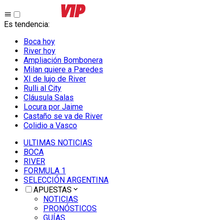
Es tendencia
:
Boca hoy
River hoy
Ampliación Bombonera
Milan quiere a Paredes
XI de lujo de River
Rulli al City
Cláusula Salas
Locura por Jaime
Castaño se va de River
Colidio a Vasco
ULTIMAS NOTICIAS
BOCA
RIVER
FORMULA 1
SELECCIÓN ARGENTINA
APUESTAS
NOTICIAS
PRONÓSTICOS
GUÍAS