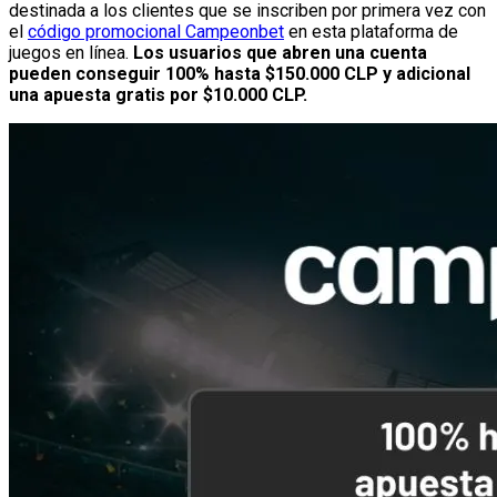
destinada a los clientes que se inscriben por primera vez con
el
código promocional Campeonbet
en esta plataforma de
juegos en línea.
Los usuarios que abren una cuenta
pueden conseguir 100% hasta $150.000 CLP y adicional
una apuesta gratis por $10.000 CLP.