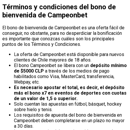
Términos y condiciones del bono de
bienvenida de Campeonbet
El bono de bienvenida de Campeonbet es una oferta fácil de
conseguir, no obstante, para no desperdiciar la bonificación
es importante que conozcas cuáles son los principales
puntos de los Términos y Condiciones.
La oferta de Campeonbet está disponible para nuevos
clientes de Chile mayores de 18 años.
El bono Campeonbet se libera con un
depósito mínimo
de $5000 CLP
a través de los medios de pago
habilitados como Visa, MasterCard, transferencia,
Webpay, etc.
Es necesario apostar el total, es decir, el depósito
más el bono x7 en eventos de deportes con cuotas
de un valor de 1,5 o superior.
Solo cuentan las apuestas en fútbol, básquet, hockey
sobre hielo y tenis.
Los requisitos de apuesta del bono de bienvenida en
Campeonbet deben completarse en un plazo no mayor
a 30 días.