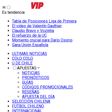
Es tendencia
:
Tabla de Posiciones Liga de Primera
El video de Valentín Gauthier
Claudio Bravo y Vozinha
El refuerzo de la UC
Momento crucial para Darío Osorio
Gana Unión Española
ULTIMAS NOTICIAS
COLO COLO
U DE CHILE
APUESTAS
NOTICIAS
PRONÓSTICOS
GUÍAS
CÓDIGOS PROMOCIONALES
RESEÑAS
APUESTA DEL DÍA
SELECCIÓN CHILENA
FÚTBOL CHILENO
INTERNACIONAL