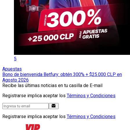
5
Apuestas
Bono de bienvenida Betfury: obtén 300% + $25.000 CLP en
Agosto 2026
Recibe las últimas noticias en tu casilla de E-mail
Registrarse implica aceptar los
Términos y Condiciones
Registrarse implica aceptar los
Términos y Condiciones