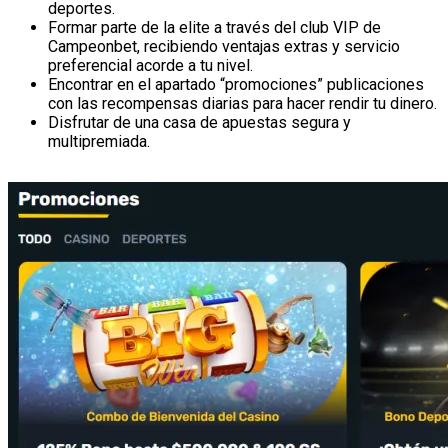
deportes.
Formar parte de la elite a través del club VIP de
Campeonbet, recibiendo ventajas extras y servicio
preferencial acorde a tu nivel.
Encontrar en el apartado “promociones” publicaciones
con las recompensas diarias para hacer rendir tu dinero.
Disfrutar de una casa de apuestas segura y
multipremiada.