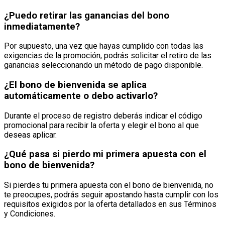
¿Puedo retirar las ganancias del bono
inmediatamente?
Por supuesto, una vez que hayas cumplido con todas las
exigencias de la promoción, podrás solicitar el retiro de las
ganancias seleccionando un método de pago disponible.
¿El bono de bienvenida se aplica
automáticamente o debo activarlo?
Durante el proceso de registro deberás indicar el código
promocional para recibir la oferta y elegir el bono al que
deseas aplicar.
¿Qué pasa si pierdo mi primera apuesta con el
bono de bienvenida?
Si pierdes tu primera apuesta con el bono de bienvenida, no
te preocupes, podrás seguir apostando hasta cumplir con los
requisitos exigidos por la oferta detallados en sus Términos
y Condiciones.