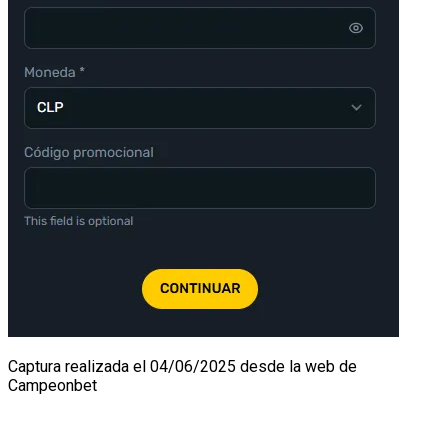
Captura realizada el 04/06/2025 desde la web de
Campeonbet