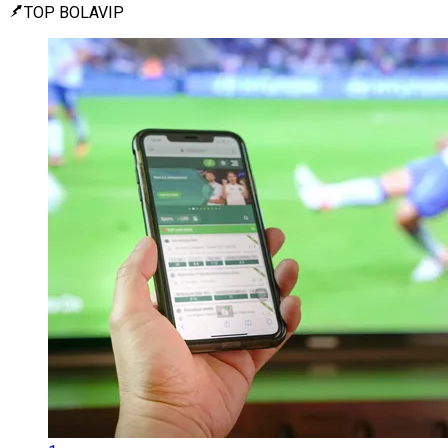
TOP BOLAVIP