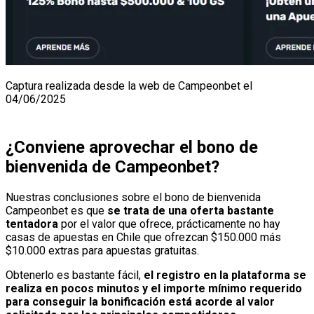
Captura realizada desde la web de Campeonbet el
04/06/2025
¿Conviene aprovechar el bono de
bienvenida de Campeonbet?
Nuestras conclusiones sobre el bono de bienvenida
Campeonbet es que
se trata de una oferta bastante
tentadora
por el valor que ofrece, prácticamente no hay
casas de apuestas en Chile que ofrezcan $150.000 más
$10.000 extras para apuestas gratuitas.
Obtenerlo es bastante fácil,
el registro en la plataforma se
realiza en pocos minutos y el importe mínimo requerido
para conseguir la bonificación está acorde al valor