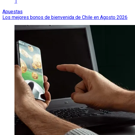
1
Apuestas
Los mejores bonos de bienvenida de Chile en Agosto 2026