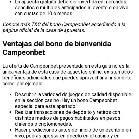
La apuesta gratuita debe ser invertida en mercados
sencillos o múltiples anticipados al evento o en vivo
con cuotas de 10 o menos.
Conoce más T&C del bono Campeonbet accediendo a la
página oficial de la casa de apuestas.
Ventajas del bono de bienvenida
Campeonbet
La oferta de Campeonbet presentada en esta guía no es la
única ventaja de esta casa de apuestas online, existen otros
beneficios adicionales que puedes aprovechar al inscribirte
como, por ejemplo:
Descubrir la variedad de juegos de calidad disponible
en la sección casino ¡Hay un bono Campeonbet
especial para este apartado!
Realizar transacciones de depósito y retiros con
distintos medios de pagos habilitados en pesos
chilenos o criptomonedas.
Hacer predicciones antes del inicio de un evento o en
vivo, podrás apostar en directo en el casino y en