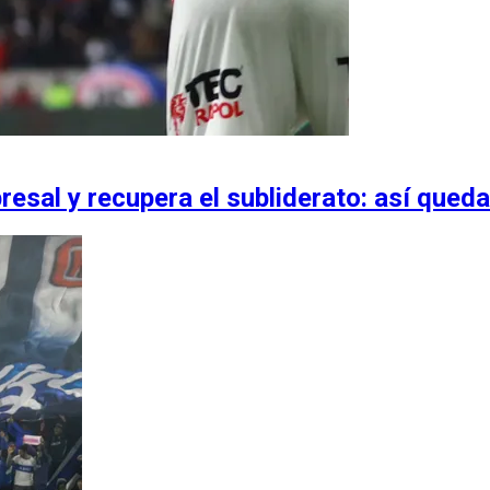
sal y recupera el subliderato: así queda 